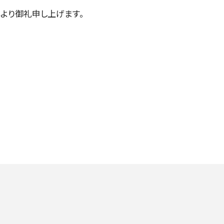
より御礼申し上げます。
TICKETS/
チケット／定期会員
チケットのお申し込み
定期会員券
お得なセット券