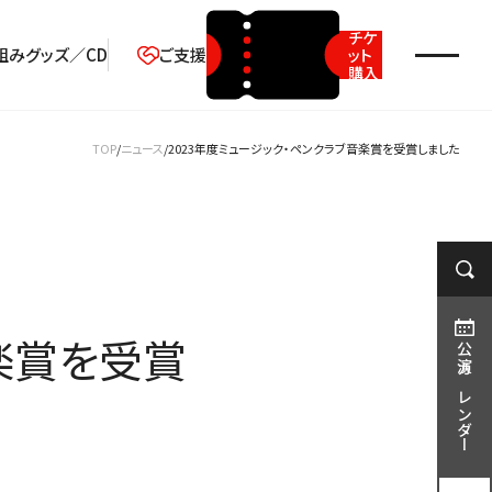
チケ
組み
グッズ／CD
ご支援
ット
購入
2026年08月
TOP
ニュース
2023年度ミュージック・ペンクラブ音楽賞を受賞しました
月
火
水
木
金
土
日
1
2
3
4
5
6
7
8
9
10
11
12
13
14
15
16
楽賞を受賞
17
18
19
20
21
22
23
公演カレンダー
24
25
26
27
28
29
30
31