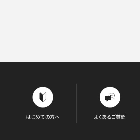
コンサートの検索結果
本機能はブラウザのキ
東京定期演奏会
横浜定期演奏会
サントリーホール
カーチュン・ウォン［首席指揮者］
グランドシート対象（70歳以上）
横浜みなとみら
ヤ
コンサートの開催日時
2026年08月
九州公演
第九特別演奏会
2026年09月
2026年
杉並定
その他会場
広上淳一［フレンド・オブ・JPO（
託児サービスあり
ライブ配信
登録できるコンサート
その他イベント・公演
第九
小林研一郎
チケ
はじめての方へ
よくあるご質問