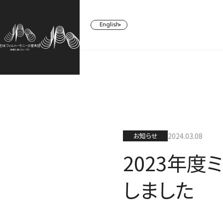
English
CONCERT
TICKETS/
ABOUT US
SUPPORT
SUBSCRIBERS
コンサート一覧
日本フィルについて一覧
ご支援一覧
お知らせ
2024.03.08
チケット／定期会員
2023年
しました