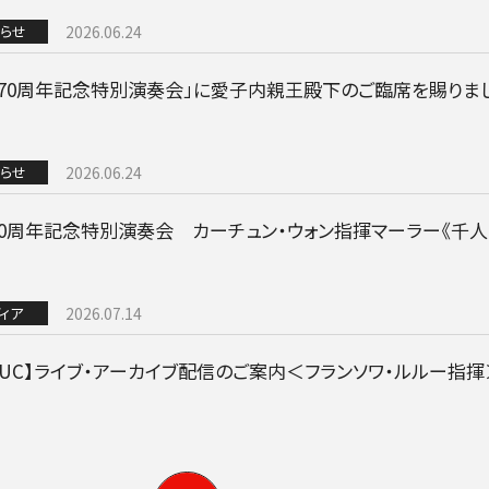
NEWS
らせ
2026.06.24
立70周年記念特別演奏会」に愛子内親王殿下のご臨席を賜りま
ニュース一覧
らせ
2026.06.24
お知らせ
70周年記念特別演奏会 カーチュン・ウォン指揮マーラー《千
チケット情報
メディア
ィア
2026.07.14
出演者
公演情報
VUC】ライブ・アーカイブ配信のご案内＜フランソワ・ルルー指揮
音楽の森