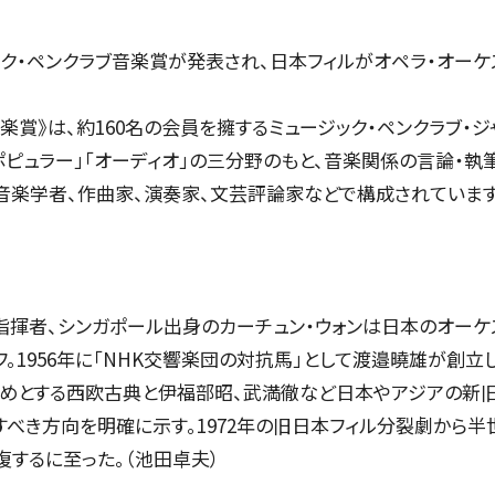
CONCERT
ジック・ペンクラブ音楽賞が発表され、日本フィルがオペラ・オー
音楽賞》は、約160名の会員を擁するミュージック・ペンクラブ・
「ポピュラー」「オーディオ」の三分野のもと、音楽関係の言論・
コンサート一覧
、音楽学者、作曲家、演奏家、文芸評論家などで構成されています
東京定期演奏会
横浜定期演奏会
席指揮者、シンガポール出身のカーチュン・ウォンは日本のオー
。1956年に「NHK交響楽団の対抗馬」として渡邉曉雄が創
公演特集
じめとする西欧古典と伊福部昭、武満徹など日本やアジアの新旧
お気に入り公演一覧
べき方向を明確に示す。1972年の旧日本フィル分裂劇から半
するに至った。（池田卓夫）