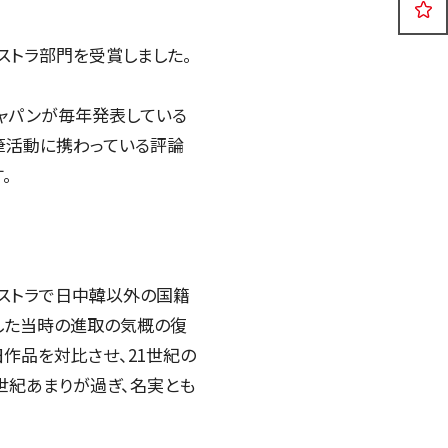
公演
イベント
ケストラ部門を受賞しました。
2026年08月06日
ジャパンが毎年発表している
執筆活動に携わっている評論
。
ケストラで日中韓以外の国籍
立した当時の進取の気概の復
作品を対比させ、21世紀の
世紀あまりが過ぎ、名実とも
日本フィル東北の夢プロジェクト
2026 楽しいオーケストラin岩手