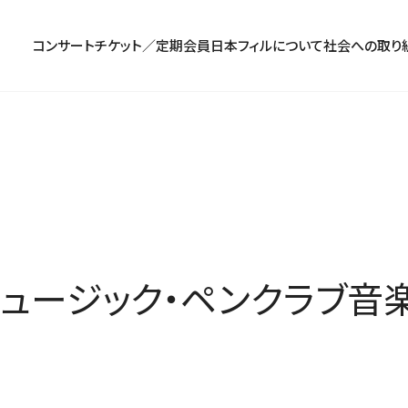
コンサート
チケット／定期会員
日本フィルについて
社会への取り
コンサート一覧
チケットのお申し込み
プロフィール
パトロネージュ［個人会員]
TOP
公演特集
組織概要・沿革
特別会員［法人会員］
東京定期演奏会
定期会員券
創立指揮者 渡邉曉雄
日本フィルハーモニー協会/合唱団
お気に入り公演一覧
アーカイブス
遺贈
横浜定期演奏会
お得なセット券
指揮者
サポーターズクラブ
日本フィル・シリーズ
トップページ
楽団員・活動
寄付（オンライン／銀行振込）
オーディション＆採用情報
度ミュージック・ペンクラブ音