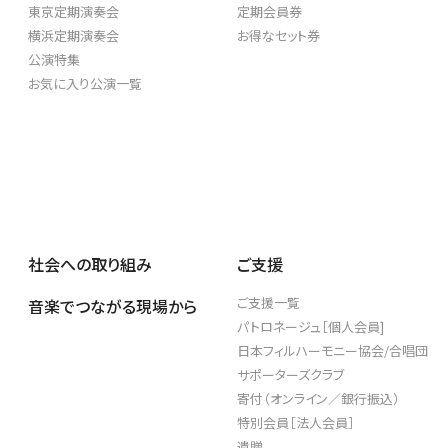
東京定期演奏会
定期会員券
横浜定期演奏会
お得なセット券
公演特集
お気に入り公演一覧
SUPPORT
ご支援
社会への取り組み
ご支援
ご支援一覧
音楽でつながる現場から
パトロネージュ［個人会員]
パトロネージュ［個人会員]
日本フィルハーモニー協会/合唱団
日本フィルハーモニー協会/合唱団
サポーターズクラブ
サポーターズクラブ
寄付（オンライン／銀行振込）
特別会員［法人会員］
寄付（オンライン／銀行振込）
遺贈