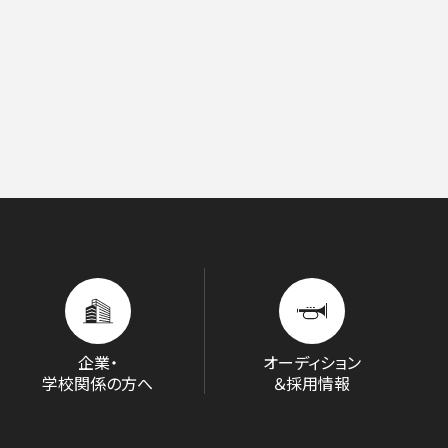
す。
用ください。
他主催公演
夏休みコンサート
者兼芸術顧問］
ージュ特典対象
府中の森芸術劇場
未就学児OK
東京芸術劇場
サート
3月
にじクラ
室内楽
いします。
企業・
オーディション
学校関係の方へ
＆採用情報