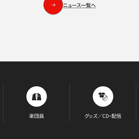
ニュース一覧へ
ABOUT US
画面や詳細画面で「☆お気に入り」を押した公演情報のリストで
ャッシュを使用しているためキャッシュ設定をご確認のうえご利
名曲コンサート
芸劇シリーズ
コバケン・ワールド
特別演奏会＆その
日本フィルについて一覧
いホール
ングシート対象（25歳以下）
小林研一郎［桂冠名誉指揮者］
杉並公会堂
ソニックシティ
サポーターズクラブ特典対象
アレクサンドル・ラザレフ［桂冠指揮
相模女子大学グリーンホール
パトロネ
を過ぎた場合、リストから削除されます。
10月
期演奏会
2026年11月
さいたま定期演奏会
2026年12月
相模原定期演奏会
2027年01月
2027年02月
府中どりーむコン
2027年0
芸術顧問）］
その他
情報の上限は10件です。
カーチュン・ウォン
子どもOK
マーラー
プロフィール
ットの販売状況は日々変化しているため、お早めのご購入をお願
創立指揮者 渡邉曉雄
指揮者
楽団員・活動
組織概要・沿革
楽団員
グッズ／CD・配信
アーカイブス
日本フィル・シリーズ