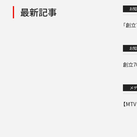
最新記事
お知
「創
お知
創立
メデ
【MT