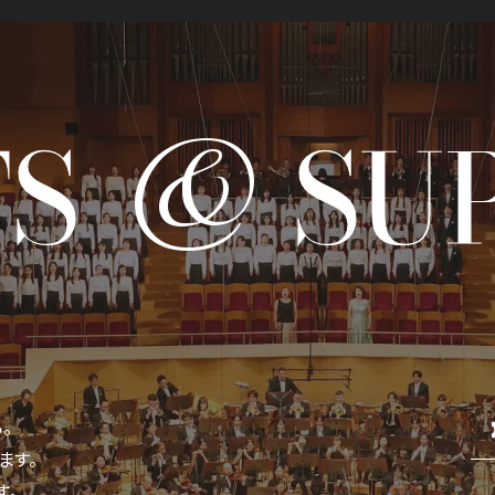
オーディション＆採用情報
&
TS
SU
SOCIAL IN
社会への取り組み
。
ます。
す。