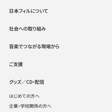
演奏会 1回券
公演
イベント
日本フィルについて
.
2026.06.18
チケット情報
社会への取り組み
【発売情報】6/18（木）秋冬定期演奏会 定期
会員券発売
音楽でつながる現場から
2026.01.20
チケット情報
ご支援
【発売情報】1/20（火）春夏定期演奏会 1回
券発売
グッズ／CD・配信
はじめての方へ
企業・学校関係の方へ