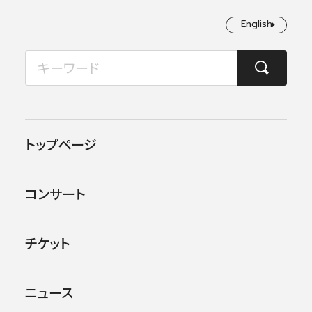
English
English
2026年08月
TOP
ニュース
チケット情報
月
火
水
木
金
土
日
1
2
チケット情報
トップページ
3
4
5
6
7
8
9
コンサート
10
11
12
13
14
15
16
17
18
19
20
21
22
23
チケット
24
25
26
27
28
29
30
2026.07.08
チケット情報
ニュース
31
【発売情報】7/15（水）一般発売 秋冬定期