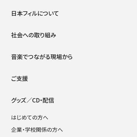
ご挨拶
メッセージ
公演
イベント
日本フィルについて
ご支援が必要な理由
遺贈寄付の流れ
.
よくある質問
お問い合わせ
社会への取り組み
音楽でつながる現場から
ご支援
日本フィルの音楽を
ともに未来へ
グッズ／CD・配信
自分が亡くなった後の財産や遺産を社会に役立
はじめての方へ
てて欲しいと言った尊いご意思に応えるため、日
企業・学校関係の方へ
本フィルは遺言によるご寄付（遺贈）や、故人から