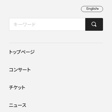
English
English
2026年08月
TOP
ご支援
遺贈
月
火
水
木
金
土
日
1
2
遺贈
トップページ
3
4
5
6
7
8
9
コンサート
10
11
12
13
14
15
16
あなたの想いが、日本フィルの未来を作る力に
なります。
17
18
19
20
21
22
23
遺贈は、人生で築かれた大切なものを次の世代
チケット
に引き継ぐ、希望の贈り物です。
24
25
26
27
28
29
30
ニュース
31