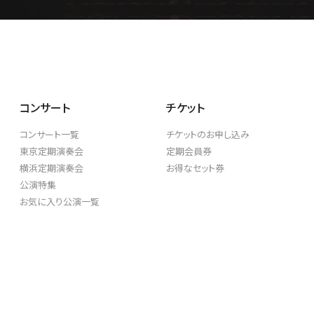
GOODS/C
グッズ／CD・配信
コンサート
チケット
コンサート一覧
チケットのお申し込み
東京定期演奏会
定期会員券
横浜定期演奏会
お得なセット券
公演特集
お気に入り公演一覧
SUPPORT
ご支援