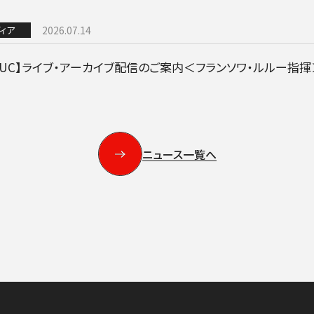
音楽の森
ィア
2026.07.14
VUC】ライブ・アーカイブ配信のご案内＜フランソワ・ルルー指揮
ABOUT US
画面や詳細画面で「☆お気に入り」を押した公演情報のリストで
ャッシュを使用しているためキャッシュ設定をご確認のうえご利
日本フィルについて一覧
名曲コンサート
芸劇シリーズ
コバケン・ワールド
特別演奏会＆その
ニュース一覧へ
いホール
ングシート対象（25歳以下）
小林研一郎［桂冠名誉指揮者］
杉並公会堂
ソニックシティ
サポーターズクラブ特典対象
アレクサンドル・ラザレフ［桂冠指揮
相模女子大学グリーンホール
パトロネ
を過ぎた場合、リストから削除されます。
10月
期演奏会
2026年11月
さいたま定期演奏会
2026年12月
相模原定期演奏会
2027年01月
2027年02月
府中どりーむコン
2027年0
芸術顧問）］
その他
情報の上限は10件です。
カーチュン・ウォン
子どもOK
マーラー
プロフィール
ットの販売状況は日々変化しているため、お早めのご購入をお願
創立指揮者 渡邉曉雄
指揮者
楽団員・活動