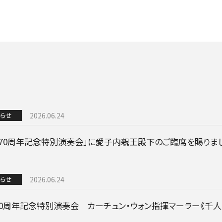
NEWS
ニュース一覧
らせ
2026.06.24
お知らせ
立70周年記念特別演奏会」に愛子内親王殿下のご臨席を賜りま
チケット情報
メディア
らせ
2026.06.24
出演者
公演情報
70周年記念特別演奏会 カーチュン・ウォン指揮マーラー《千