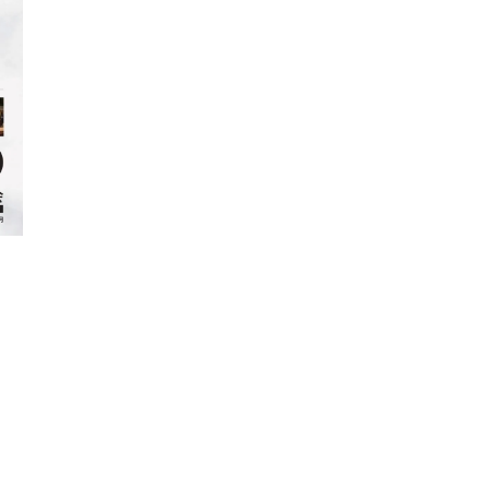
TICKETS/
チケット／定期会員
チケットのお申し込み
定期会員券
お得なセット券