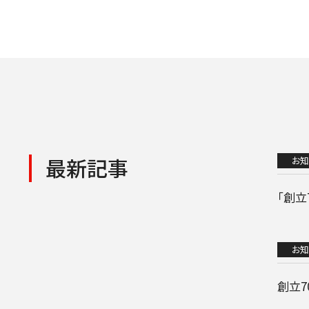
最新記事
お知
「創
お知
創立