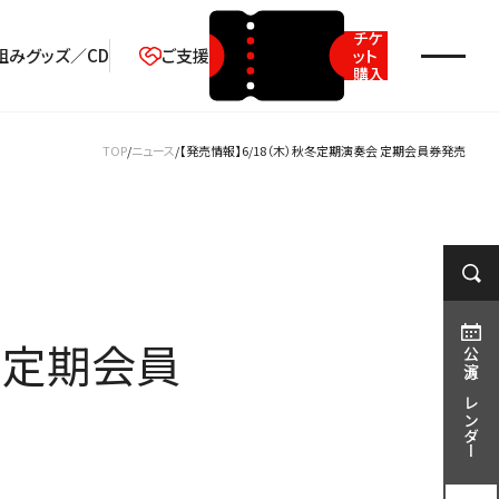
チケ
組み
グッズ／CD
ご支援
ット
購入
2026年08月
TOP
ニュース
【発売情報】6/18（木）秋冬定期演奏会 定期会員券発売
月
火
水
木
金
土
日
1
2
3
4
5
6
7
8
9
10
11
12
13
14
15
16
 定期会員
17
18
19
20
21
22
23
公演カレンダー
24
25
26
27
28
29
30
31