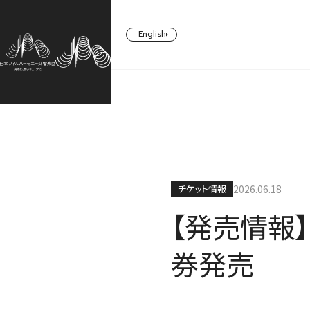
English
CONCERT
TICKETS/
ABOUT US
SUPPORT
SUBSCRIBERS
コンサート一覧
日本フィルについて一覧
ご支援一覧
チケット情報
2026.06.18
チケット／定期会員
【発売情報】
券発売