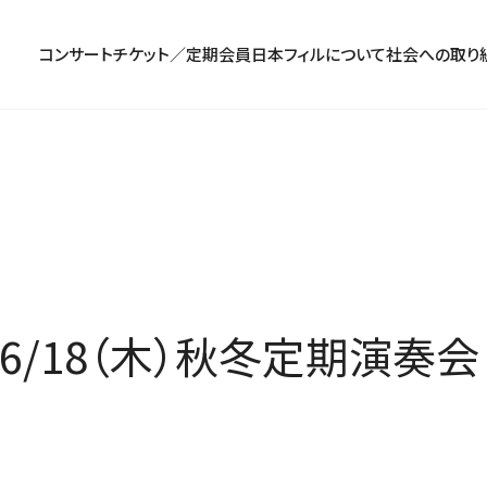
コンサート
チケット／定期会員
日本フィルについて
社会への取り
コンサート一覧
チケットのお申し込み
プロフィール
パトロネージュ［個人会員]
TOP
公演特集
組織概要・沿革
特別会員［法人会員］
東京定期演奏会
定期会員券
創立指揮者 渡邉曉雄
日本フィルハーモニー協会/合唱団
お気に入り公演一覧
アーカイブス
遺贈
横浜定期演奏会
お得なセット券
指揮者
サポーターズクラブ
日本フィル・シリーズ
トップページ
楽団員・活動
寄付（オンライン／銀行振込）
オーディション＆採用情報
6/18（木）秋冬定期演奏会