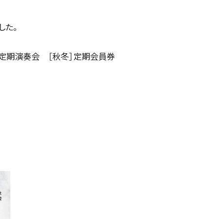
した。
CONCERT
特別定期演奏会 ［秋冬］定期会員券
コンサート一覧
東京定期演奏会
横浜定期演奏会
公演特集
お気に入り公演一覧