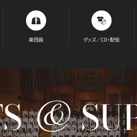
組織概要・沿革
アーカイブス
日本フィル・シリーズ
オーディション＆採用情報
楽団員
グッズ／CD・配信
SOCIAL IN
&
TS
SU
社会への取り組み