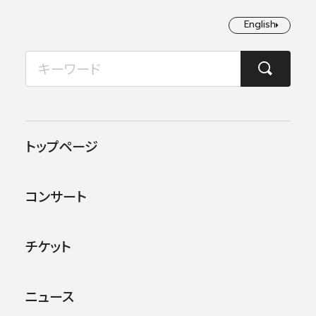
English
English
2026年08月
TOP
コンサート情報
第706回東京定期演奏会＜秋季＞
月
火
水
木
金
土
日
1
2
この公演は終了しました。
トップページ
3
4
5
6
7
8
9
他のコンサー
トを探す
コンサート
10
11
12
13
14
15
16
17
18
19
20
21
22
23
チケット
24
25
26
27
28
29
30
ニュース
31