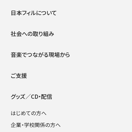
第706回東京定期演奏会＜秋
公演
イベント
日本フィルについて
季＞
社会への取り組み
2018年12月07日 (金)
2026年08月06日
音楽でつながる現場から
ご支援
グッズ／CD・配信
はじめての方へ
企業・学校関係の方へ
日本フィル東北の夢プロジェクト