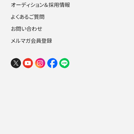
オーディション＆採用情報
出演者
2026 楽しいオーケストラin岩手
よくあるご質問
2026年08月06日 (木) 15:30
盛岡市民文化ホール 大ホール （マリオス）
お問い合わせ
指揮：沼尻竜典
チケ
メルマガ会員登録
​ソプラノ：エディット・ハラー
ット
購入
.
曲目
ベルク：歌劇《ヴォツェック》より3つの断章
マーラー：交響曲第1番 ニ長調《巨人》