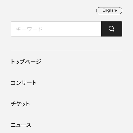
English
English
2026年08月
TOP
ニュース
7/15（月・祝）朝日カルチャーセンター横浜教室 横浜定期関連レク
月
火
水
木
金
土
日
1
2
2024.06.20
お知らせ
トップページ
3
4
5
6
7
8
9
7/15（月・祝）朝日カルチャー
コンサート
センター横浜教室 横浜定期
10
11
12
13
14
15
16
関連レクチャーコンサート開
17
18
19
20
21
22
23
チケット
催
24
25
26
27
28
29
30
ニュース
31