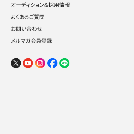
で 弦楽四重奏の魅力
オーディション＆採用情報
2026 楽しいオーケストラin岩手
社会文化史から読み解く日本フィル横
よくあるご質問
2026年08月06日 (木) 15:30
浜定期 400回記念
盛岡市民文化ホール 大ホール （マリオス）
お問い合わせ
チケ
メルマガ会員登録
今年、400回目の記念を迎える日本フィル横浜
ット
購入
定期演奏会。オーケストラのメンバーが奏でる弦
.
楽四重奏の演奏を交えながら、「オーケストラの
基本中の基本」とも言われる弦楽四重奏の成り
立ち、それぞれの作品の魅力を社会文化の視点
から読み解きます。また、音楽史の中に浮かび上
がる日本フィルの横浜定期の魅力を学んでゆき
ます。（小宮講師・記）
★日本フィル弦楽四重奏（ヴァイオリン：佐藤駿
一郎、竹歳夏鈴、ヴィオラ：中川裕美子、チェロ：