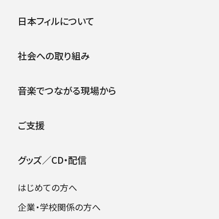
日本フィル 横浜カルチュラル・ワンダーラン
公演
イベント
日本フィルについて
ド 関連企画
朝日カルチャーセンター横浜教室 レクチャー
社会への取り組み
コンサート
2026年08月06日
音楽でつながる現場から
ご支援
グッズ／CD・配信
はじめての方へ
モーツァルトからチャイコフスキーま
企業・学校関係の方へ
日本フィル東北の夢プロジェクト