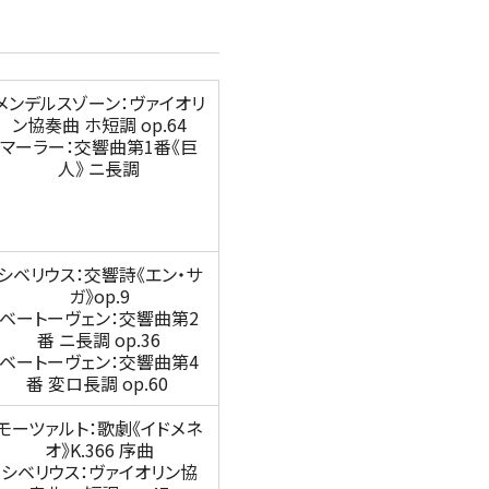
メンデルスゾーン：ヴァイオリ
ン協奏曲 ホ短調 op.64
マーラー：交響曲第1番《巨
人》 ニ長調
シベリウス：交響詩《エン・サ
ガ》op.9
ベートーヴェン：交響曲第2
番 ニ長調 op.36
ベートーヴェン：交響曲第4
番 変ロ長調 op.60
モーツァルト：歌劇《イドメネ
す。
オ》K.366 序曲
用ください。
シベリウス：ヴァイオリン協
他主催公演
夏休みコンサート