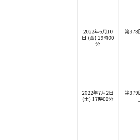
サントリーホール
カーチュン・ウォン［首席指揮者］
グランドシート対象（70歳以上）
横浜みなとみら
ヤ
コンサートの開催日時
2026年08月
九州公演
第九特別演奏会
2026年09月
2026年
杉並定
その他会場
広上淳一［フレンド・オブ・JPO（
託児サービスあり
ライブ配信
登録できるコンサート
その他イベント・公演
第九
小林研一郎
2022年6月10
第37
チケ
日 (金) 19時00
分
2022年7月2日
第37
(土) 17時00分