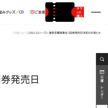
チケ
組み
グッズ／CD
ご支援
ット
購入
2026年08月
TOP
ニュース
2021-22シーズン 春季定期演奏会 1回券発売日決定のお知らせ
月
火
水
木
金
土
日
1
2
3
4
5
6
7
8
9
10
11
12
13
14
15
16
1回券発売日
17
18
19
20
21
22
23
公演カレンダー
24
25
26
27
28
29
30
31