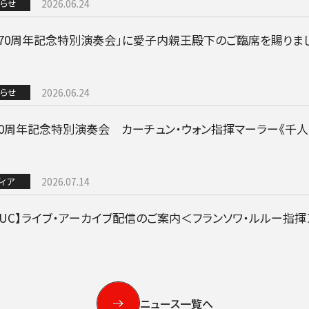
BLOG
らせ
2026.06.24
立70周年記念特別演奏会」に愛子内親王殿下のご臨席を賜りま
音楽でつながる現場から
らせ
2026.06.24
70周年記念特別演奏会 カーチュン・ウォン指揮マーラー《千
ィア
2026.07.14
VUC】ライブ・アーカイブ配信のご案内＜フランソワ・ルルー指揮
GOODS/C
グッズ／CD・配信
ニュース一覧へ