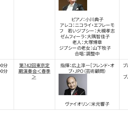
定期会員券
ピアノ：小川典子
お得なセット券
アレコ：ニコライ・エフレーモ
フ 若いジプシー：大槻孝志
ゼムフィーラ：大隅智佳子
老人：大塚博章
ジプシーの老女：山下牧子
合唱：調整中
NEWS
00分
第742回東京定
指揮：広上淳一［フレンド・オ
ブ
00分
期演奏会＜春季
ブ・JPO（芸術顧問）
＞
ブ
ニュース一覧
ヴァイオリン：米元響子
お知らせ