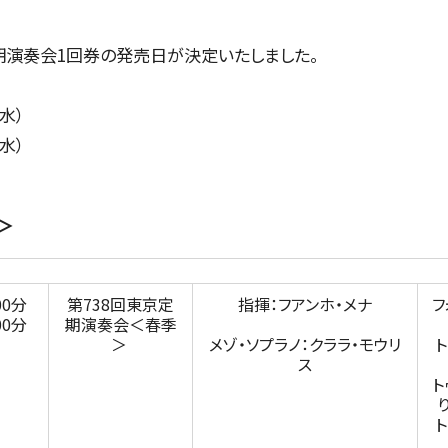
季定期演奏会1回券の発売日が決定いたしました。
水）
CONCERT
水）
＞
コンサート一覧
00分
第738回東京定
指揮：フアンホ・メナ
フ
00分
期演奏会＜春季
＞
メゾ・ソプラノ：クララ・モウリ
東京定期演奏会
ス
ト
横浜定期演奏会
ト