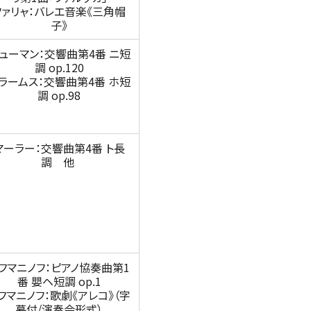
ファリャ：バレエ音楽《三角帽
子》
ューマン：交響曲第4番 ニ短
調 op.120
ラームス：交響曲第4番 ホ短
調 op.98
フェスタ サマーミューザ KAWASAKI
2026 ウィーンの伝統と王道ブラー
SUBSCRIBERS
ムス
マーラー：交響曲第4番 ト長
調 他
2026年08月09日 (日) 15:00
ミューザ川崎シンフォニーホール
.
フマニノフ：ピアノ協奏曲第1
番 嬰ヘ短調 op.1
フマニノフ：歌劇《アレコ》（字
幕付/演奏会形式）