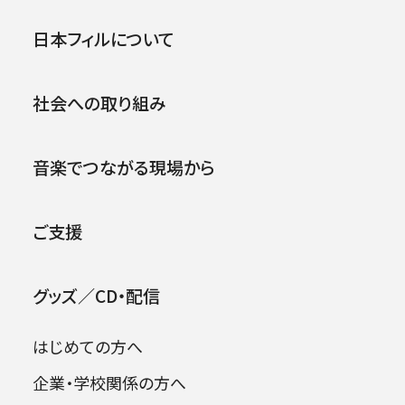
aeodashima216/e/8ee862c569f626ae0c37
公演
イベント
日本フィルについて
b454fe7726b3
長谷川京介さん
https://ameblo.jp/baybay
.
22/entry-12670517081.html
社会への取り組み
＜公演概要＞
音楽でつながる現場から
第729回東京定期演奏会
2021年4月23日（金）19:00
ご支援
2021年4月24日（土）14:00
グッズ／CD・配信
指揮：アレクサンドル・ラザレフ［桂冠指揮者兼芸
術顧問］
はじめての方へ
企業・学校関係の方へ
グラズノフ：交響曲第7番《田園》 ヘ長調 op.77