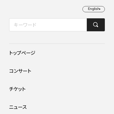
English
English
2026年08月
TOP
ニュース
第729回東京定期演奏会 演奏会評
月
火
水
木
金
土
日
1
2
2021.05.06
メディア
トップページ
3
4
5
6
7
8
9
第729回東京定期演奏会 演
コンサート
奏会評
10
11
12
13
14
15
16
17
18
19
20
21
22
23
チケット
24
25
26
27
28
29
30
東条碩夫さん
http://concertdiary.blog118.
fc2.com/blog-date-20210424.html
ニュース
31
小田島久恵さん
https://blog.goo.ne.jp/his