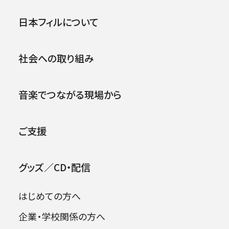
の方針を踏まえ、どのように公演を再開できるの
公演
イベント
日本フィルについて
か、日々検討を重ねております。
これまでに経験したことのない状況とともに
刻々と事態が変化している中で、すでに発表して
社会への取り組み
おります内容をこのままお届けすることは難し
2026年08月09日
いのではないかと危惧しております。
音楽でつながる現場から
しかしながら、なんとか皆様に日本フィルの音楽
を安心してお聴きいただけるように力を尽くして
まいります。
ご支援
方針の決定までもうしばらくお待ちくださいます
ようお願い申し上げます。
グッズ／CD・配信
2020年5月21日
はじめての方へ
企業・学校関係の方へ
2020/2021シーズン