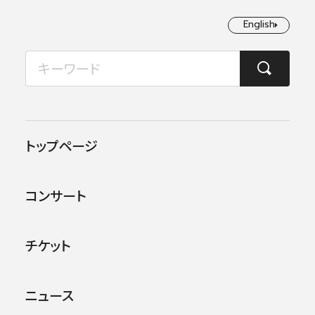
English
English
2026年08月
TOP
ニュース
2020/2021シーズン定期演奏会ラインナップとお知らせ
月
火
水
木
金
土
日
1
2
2020.05.21
お知らせ
トップページ
3
4
5
6
7
8
9
2020/2021シーズン定期演奏
コンサート
会ラインナップとお知らせ
10
11
12
13
14
15
16
17
18
19
20
21
22
23
チケット
24
25
26
27
28
29
30
9月から日本フィルは新シーズンを迎えます。
今後の公演につきましては、新型コロナウイルス
ニュース
31
の感染拡大防止に係る政府および地方自治体