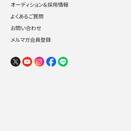
オーディション＆採用情報
【東京定期演奏会】
よくあるご質問
お問い合わせ
毎月 金曜19時・土曜14時 サントリーホール
メルマガ会員登録
最新のラインナップは
こちら
からご覧くだ
フェスタ サマーミューザ KAWASAKI
さい。
2026 ウィーンの伝統と王道ブラーム
ス
【横浜定期演奏会】
毎月 土曜17時 横浜みなとみらいホール
2026年08月09日 (日) 15:00
ミューザ川崎シンフォニーホール
最新のラインナップは
こちら
からご覧くだ
さい。
.
横浜定期演奏会は2020/2021シーズンより開演