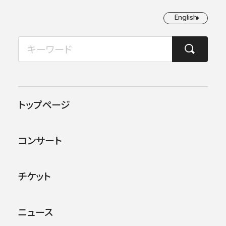
English
English
2026年08月
TOP
ニュース
山田和樹氏（元日本フィル正指揮者）令和7年度（第76回）芸術選奨
月
火
水
木
金
土
日
1
2
2026.03.03
お知らせ
トップページ
3
4
5
6
7
8
9
山田和樹氏（元日本フィル正
コンサート
指揮者）令和7年度（第76回）
10
11
12
13
14
15
16
芸術選奨文部科学大臣賞 受
17
18
19
20
21
22
23
チケット
賞
24
25
26
27
28
29
30
ニュース
31