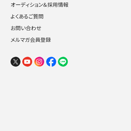
意欲的なプロジェクトを共に成し遂げてまいり
オーディション＆採用情報
ましたこと、改めて深く感謝申し上げます。「うち
よくあるご質問
のオケ」と呼んでいただけるご縁を誇りに、今後
も共に音楽の喜びを分かち合えることを願って
お問い合わせ
やみません。
メルマガ会員登録
益々のご健勝とご活躍を、心よりお祈り申し上げ
ます。
所属事務所ジャパンアーツの発表
https://www.japanarts.co.jp/news/p9710/