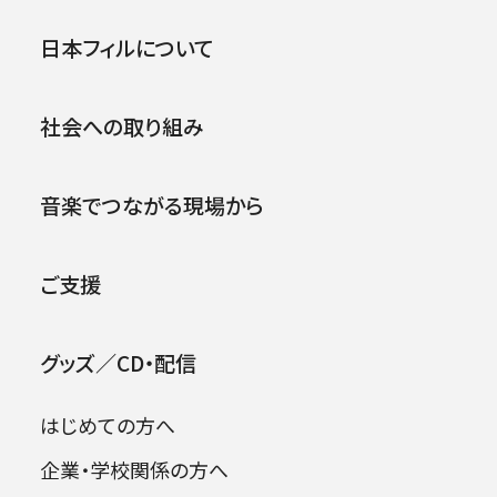
日本フィルで10年間（2012〜2022）正指揮者を
公演
イベント
日本フィルについて
務めた山田和樹氏が令和7年度（第76回）芸術
.
選奨 音楽部門において文部科学大臣賞を受賞
されました。心よりお祝い申し上げます。
社会への取り組み
今回の受賞では、マエストロが展開する数々の
音楽でつながる現場から
意欲的なプログラムが評価されました。その対
象として、日本フィルとの「第776回東京定期演
奏会」が含まれましたこと、大変光栄です。国内
ご支援
外の檜舞台で活躍され音楽界を牽引されている
ご功績に、心より敬意を表します。また国際的な
グッズ／CD・配信
ご活躍は私どもにとっても大きな誇りです。
平成28年度（第67回）には芸術選奨音楽部門の
はじめての方へ
新人賞もマーラー・ツィクルス等で受賞されるな
企業・学校関係の方へ
ど、日本フィルハーモニー交響楽団とも数々の