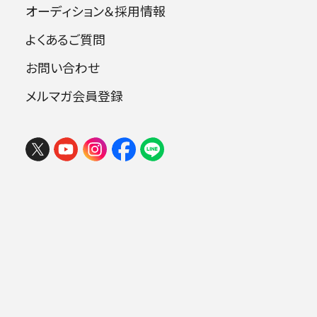
オーディション＆採用情報
よくあるご質問
指揮：大友直人
お問い合わせ
テノール：佐野成宏
メルマガ会員登録
フェスタ サマーミューザ KAWASAKI
2026 ウィーンの伝統と王道ブラーム
曲目
ス
2026年08月09日 (日) 15:00
ミューザ川崎シンフォニーホール
ヴェルディ：歌劇《仮面舞踏会》 より 第1幕
への前奏曲
ヴェルディ：歌劇《仮面舞踏会》 より 「喜び
.
の中で君に会える」