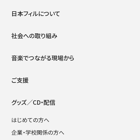
第244回横浜定期演奏会
公演
イベント
日本フィルについて
2009年01月24日 (土)
社会への取り組み
2026年08月09日
音楽でつながる現場から
ご支援
グッズ／CD・配信
はじめての方へ
企業・学校関係の方へ
出演者