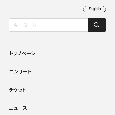
English
English
2026年08月
TOP
コンサート情報
第244回横浜定期演奏会
月
火
水
木
金
土
日
1
2
この公演は終了しました。
トップページ
3
4
5
6
7
8
9
他のコンサー
トを探す
コンサート
10
11
12
13
14
15
16
17
18
19
20
21
22
23
チケット
24
25
26
27
28
29
30
ニュース
31