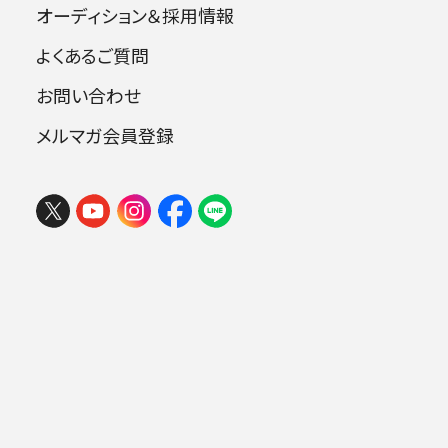
オーディション＆採用情報
よくあるご質問
指揮：小林研一郎
お問い合わせ
ヴァイオリン：川久保賜紀
メルマガ会員登録
曲目
レハール：ワルツ《金と銀》 op.79
メンデルスゾーン：ヴァイオリン協奏曲 ホ
短調 op.64
ドヴォルジャーク：交響曲第9番 ホ短調 o