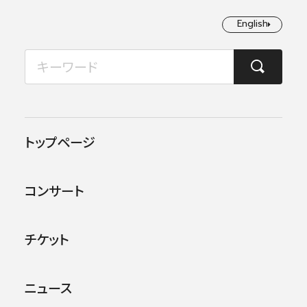
English
English
2026年08月
TOP
コンサート情報
第204回横浜定期演奏会
月
火
水
木
金
土
日
1
2
この公演は終了しました。
トップページ
3
4
5
6
7
8
9
他のコンサー
トを探す
コンサート
10
11
12
13
14
15
16
17
18
19
20
21
22
23
チケット
24
25
26
27
28
29
30
ニュース
31