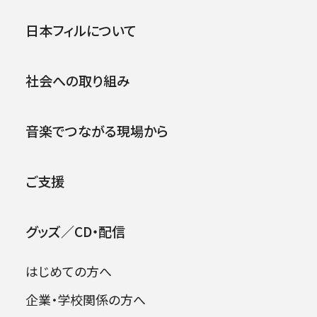
第204回横浜定期演奏会
公演
イベント
日本フィルについて
.
2005年01月08日 (土)
社会への取り組み
音楽でつながる現場から
ご支援
グッズ／CD・配信
はじめての方へ
企業・学校関係の方へ
出演者