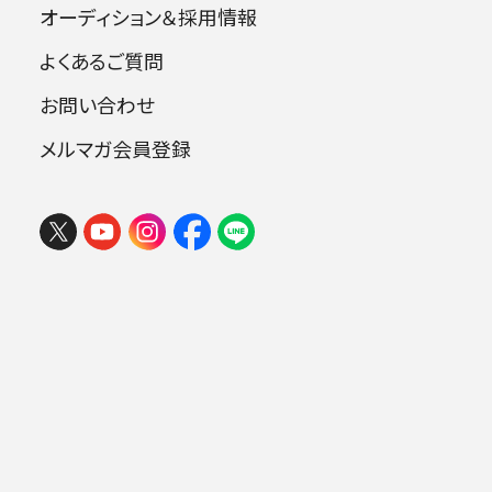
オーディション＆採用情報
よくあるご質問
指揮：下野竜也
お問い合わせ
ピアノ：タン・シャオタン
オルガン：小林英之
メルマガ会員登録
フェスタ サマーミューザ KAWASAKI
2026 ウィーンの伝統と王道ブラーム
ス
曲目
2026年08月09日 (日) 15:00
ミューザ川崎シンフォニーホール
ラヴェル：古風なメヌエット
ショパン：ピアノ協奏曲第2番 ヘ短調 op.2
.
1