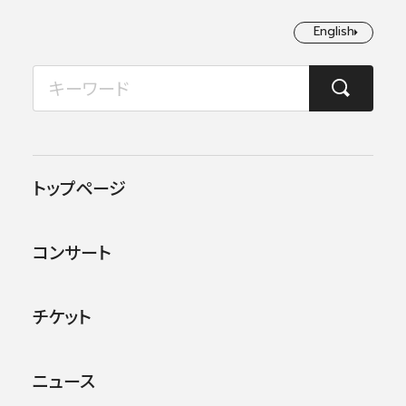
English
English
2026年08月
TOP
コンサート情報
第201回横浜定期演奏会
月
火
水
木
金
土
日
1
2
この公演は終了しました。
トップページ
3
4
5
6
7
8
9
他のコンサー
トを探す
コンサート
10
11
12
13
14
15
16
17
18
19
20
21
22
23
チケット
24
25
26
27
28
29
30
ニュース
31