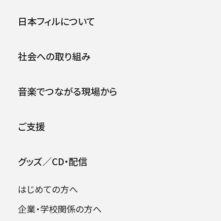
第201回横浜定期演奏会
公演
イベント
日本フィルについて
2004年10月16日 (土)
社会への取り組み
2026年08月09日
音楽でつながる現場から
ご支援
グッズ／CD・配信
はじめての方へ
企業・学校関係の方へ
出演者