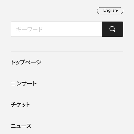
English
English
2026年08月
TOP
コンサート情報
第178回横浜定期演奏会
月
火
水
木
金
土
日
1
2
この公演は終了しました。
トップページ
3
4
5
6
7
8
9
他のコンサー
トを探す
コンサート
10
11
12
13
14
15
16
17
18
19
20
21
22
23
チケット
24
25
26
27
28
29
30
ニュース
31