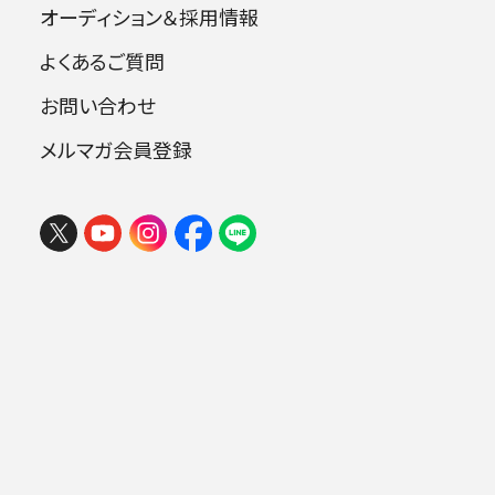
オーディション＆採用情報
よくあるご質問
指揮：ジャン・フルネ
お問い合わせ
ヴァイオリン：イヴリー・ギトリス
メルマガ会員登録
フェスタ サマーミューザ KAWASAKI
2026 ウィーンの伝統と王道ブラーム
曲目
ス
2026年08月09日 (日) 15:00
ミューザ川崎シンフォニーホール
ラヴェル：組曲《マ・メール・ロワ》
チャイコフスキー：ヴァイオリン協奏曲 ニ
長調 op.35
.
ベートーヴェン：交響曲第6番 ヘ長調 op.