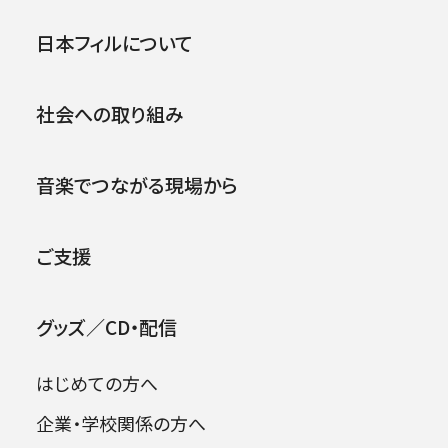
第178回横浜定期演奏会
公演
イベント
日本フィルについて
2002年06月22日 (土)
社会への取り組み
2026年08月09日
音楽でつながる現場から
ご支援
グッズ／CD・配信
はじめての方へ
企業・学校関係の方へ
出演者