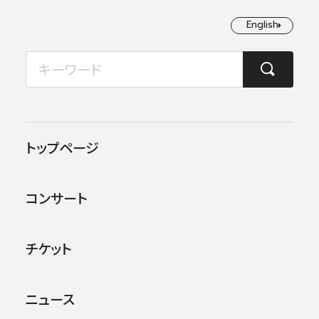
English
English
2026年08月
TOP
コンサート情報
第134回横浜定期演奏会
月
火
水
木
金
土
日
1
2
この公演は終了しました。
トップページ
3
4
5
6
7
8
9
他のコンサー
トを探す
コンサート
10
11
12
13
14
15
16
17
18
19
20
21
22
23
チケット
24
25
26
27
28
29
30
ニュース
31