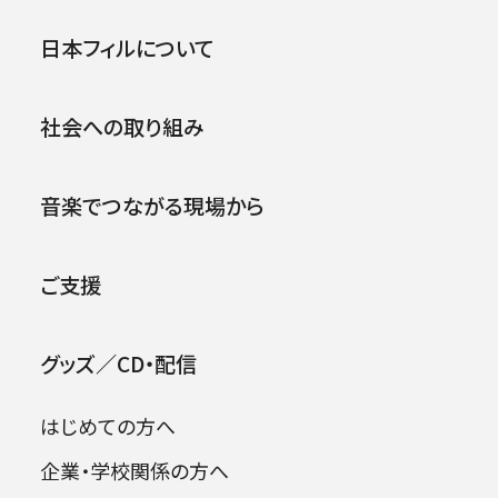
第134回横浜定期演奏会
公演
イベント
日本フィルについて
1996年09月07日 (土)
社会への取り組み
2026年08月09日
音楽でつながる現場から
ご支援
グッズ／CD・配信
はじめての方へ
企業・学校関係の方へ
出演者