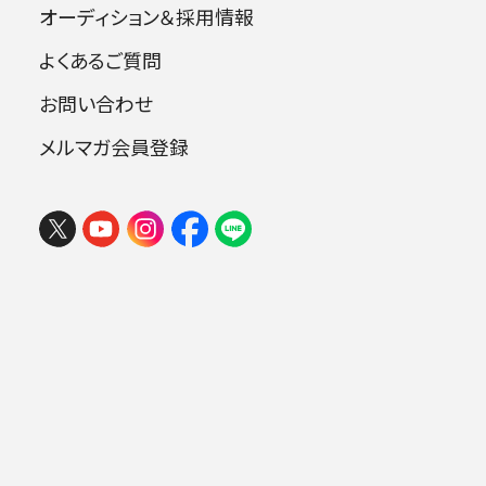
オーディション＆採用情報
よくあるご質問
指揮：マルチェロ・ヴィオッティ
お問い合わせ
ヴァイオリン：木野雅之
ピアノ：原田英代
メルマガ会員登録
フェスタ サマーミューザ KAWASAKI
2026 ウィーンの伝統と王道ブラーム
ス
曲目
2026年08月09日 (日) 15:00
ミューザ川崎シンフォニーホール
リムスキー＝コルサコフ：スペイン奇想曲
op.34
.
メンデルスゾーン：ヴァイオリンとピアノの