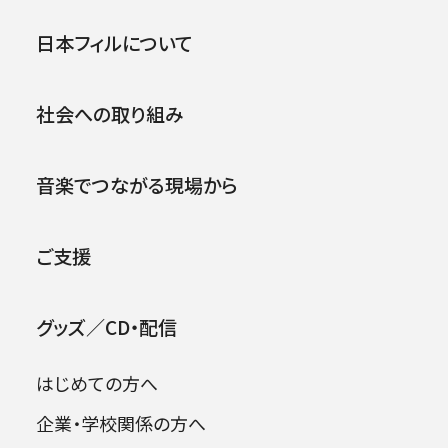
第127回横浜定期演奏会
公演
イベント
日本フィルについて
1995年07月01日 (土)
社会への取り組み
2026年08月09日
音楽でつながる現場から
ご支援
グッズ／CD・配信
はじめての方へ
企業・学校関係の方へ
出演者