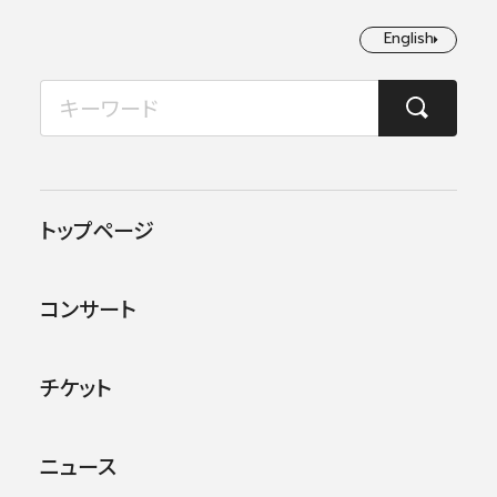
English
English
2026年08月
TOP
コンサート情報
第127回横浜定期演奏会
月
火
水
木
金
土
日
1
2
この公演は終了しました。
トップページ
3
4
5
6
7
8
9
他のコンサー
トを探す
コンサート
10
11
12
13
14
15
16
17
18
19
20
21
22
23
チケット
24
25
26
27
28
29
30
ニュース
31