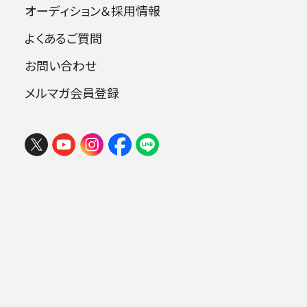
オーディション＆採用情報
よくあるご質問
指揮：広上淳一
お問い合わせ
ピアノ：ゲルハルト・オピッツ
メルマガ会員登録
フェスタ サマーミューザ KAWASAKI
2026 ウィーンの伝統と王道ブラーム
曲目
ス
2026年08月09日 (日) 15:00
ミューザ川崎シンフォニーホール
ベートーヴェン：序曲《レオノーレ》第3番 o
p.72b
ベートーヴェン：ピアノ協奏曲第3番 ハ短
.
調 op.37