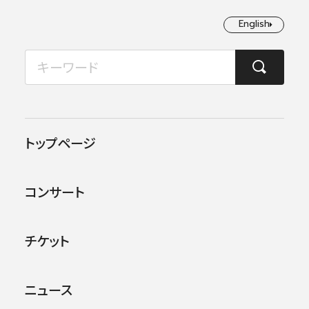
English
English
2026年08月
TOP
コンサート情報
第108回横浜定期演奏会
月
火
水
木
金
土
日
1
2
この公演は終了しました。
トップページ
3
4
5
6
7
8
9
他のコンサー
トを探す
コンサート
10
11
12
13
14
15
16
17
18
19
20
21
22
23
チケット
24
25
26
27
28
29
30
ニュース
31