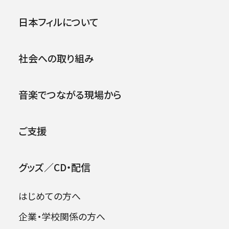
第108回横浜定期演奏会
公演
イベント
日本フィルについて
.
1992年05月07日 (木)
社会への取り組み
音楽でつながる現場から
ご支援
グッズ／CD・配信
はじめての方へ
企業・学校関係の方へ
出演者