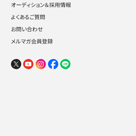
オーディション＆採用情報
よくあるご質問
指揮・チェンバロ：高関 健
お問い合わせ
ヴァイオリン：ミラ・ゲオルギエヴァ
メルマガ会員登録
曲目
ヴィヴァルディ：ヴァイオリン協奏曲集《四
季》op.8-1～4（RV.269, 315, 293, 297）
ドビュッシー：牧神の午後への前奏曲 ス
トラヴィンスキー：バレエ組曲《火の鳥》（19