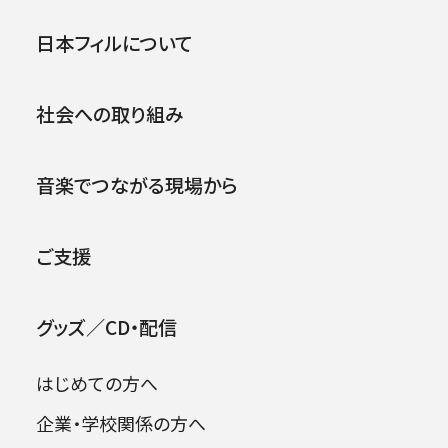
第103回横浜定期演奏会
公演
イベント
日本フィルについて
.
1991年07月05日 (金)
社会への取り組み
音楽でつながる現場から
ご支援
グッズ／CD・配信
はじめての方へ
企業・学校関係の方へ
出演者