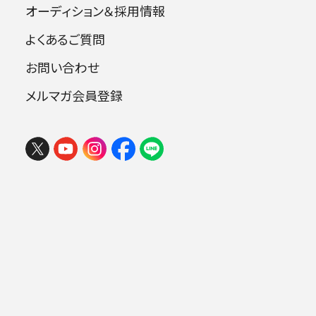
オーディション＆採用情報
よくあるご質問
指揮：小林研一郎
お問い合わせ
ピアノ：アンジェラ・ヒューイット
メルマガ会員登録
曲目
ベートーヴェン：ピアノ協奏曲第5番 変ホ
長調 op.73《皇帝》
ベルリオーズ：幻想交響曲 op.14