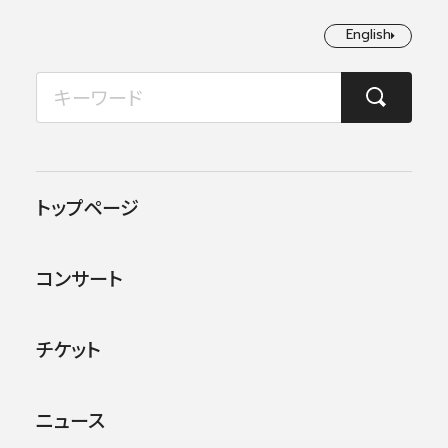
English
English
2026年08月
TOP
コンサート情報
第103回横浜定期演奏会
月
火
水
木
金
土
日
1
2
この公演は終了しました。
トップページ
3
4
5
6
7
8
9
他のコンサー
トを探す
コンサート
10
11
12
13
14
15
16
17
18
19
20
21
22
23
チケット
24
25
26
27
28
29
30
ニュース
31