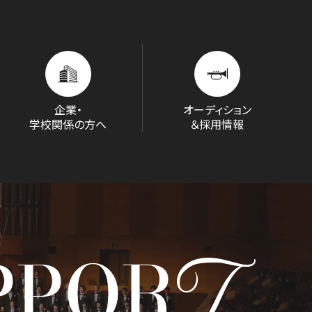
企業・
オーディション
学校関係の方へ
＆採用情報
T
D/STREAM
PPOR