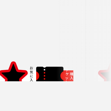
者兼芸術顧問］
ージュ特典対象
府中の森芸術劇場
未就学児OK
東京芸術劇場
サート
3月
にじクラ
室内楽
いします。
チ
ケ
購
ッ
入
ト