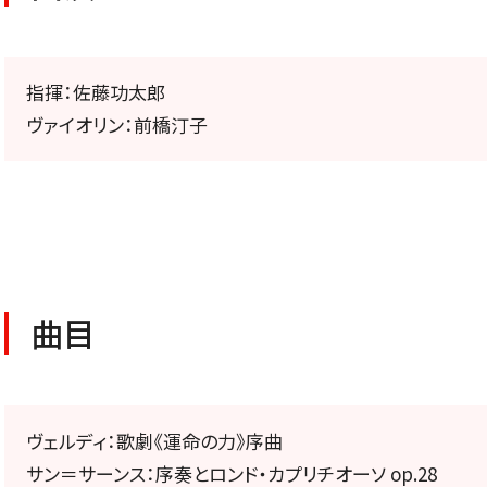
公演特集
お気に入り公演一覧
指揮：佐藤功太郎
ヴァイオリン：前橋汀子
TICKETS/
チケット／定期会員
曲目
ヴェルディ：歌劇《運命の力》序曲
チケットのお申し込み
サン＝サーンス：序奏とロンド・カプリチオーソ op.28