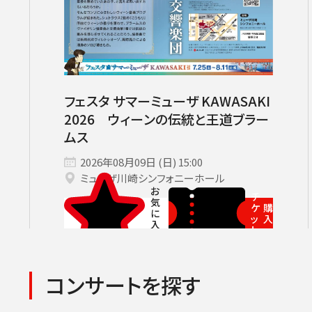
サントリーホール
カーチュン・ウォン［首席指揮者］
グランドシート対象（70歳以上）
横浜みなとみら
ヤ
コンサートの開催日時
2026年08月
九州公演
第九特別演奏会
2026年09月
2026年
杉並定
その他会場
広上淳一［フレンド・オブ・JPO（
託児サービスあり
ライブ配信
登録できるコンサート
その他イベント・公演
第九
小林研一郎
チケ
フェスタ サマーミューザ KAWASAKI
2026 ウィーンの伝統と王道ブラー
ムス
2026年08月09日 (日) 15:00
ミューザ川崎シンフォニーホール
チ
ケ
購
ッ
入
ト
コンサートを探す