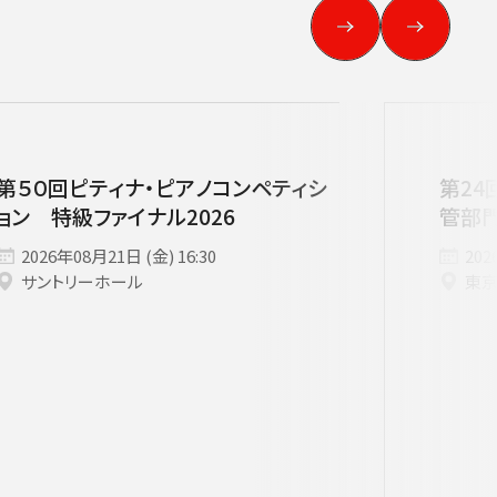
第５０回ピティナ・ピアノコンペティシ
第24
ョン 特級ファイナル2026
管部
2026年08月21日 (金) 16:30
202
サントリーホール
東
す。
用ください。
他主催公演
夏休みコンサート