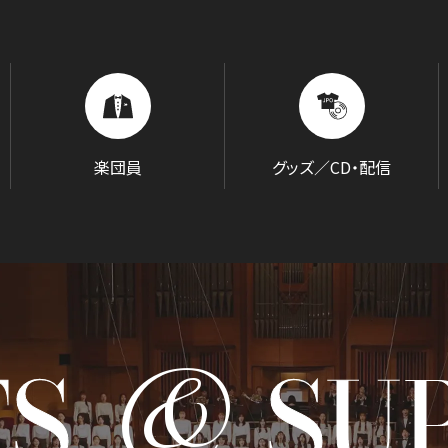
BLOG
音楽でつながる現場から
楽団員
グッズ／CD・配信
&
GOODS/C
TS
SU
グッズ／CD・配信