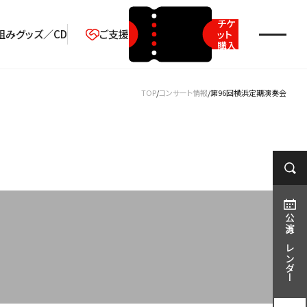
チケ
組み
グッズ／CD
ご支援
ット
購入
2026年08月
TOP
コンサート情報
第96回横浜定期演奏会
月
火
水
木
金
土
日
1
2
3
4
5
6
7
8
9
10
11
12
13
14
15
16
17
18
19
20
21
22
23
公演カレンダー
24
25
26
27
28
29
30
31