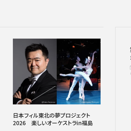
チケット情報
メディア
出演者
公演情報
音楽の森
ABOUT US
日本フィル東北の夢プロジェクト
画面や詳細画面で「☆お気に入り」を押した公演情報のリストで
日本フィルについて一覧
2026 楽しいオーケストラin福島
ャッシュを使用しているためキャッシュ設定をご確認のうえご利
名曲コンサート
芸劇シリーズ
コバケン・ワールド
特別演奏会＆その