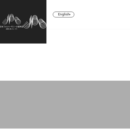
English
CONCERT
TICKETS/
ABOUT US
SUPPORT
SUBSCRIBERS
コンサート一覧
日本フィルについて一覧
ご支援一覧
チケット／定期会員