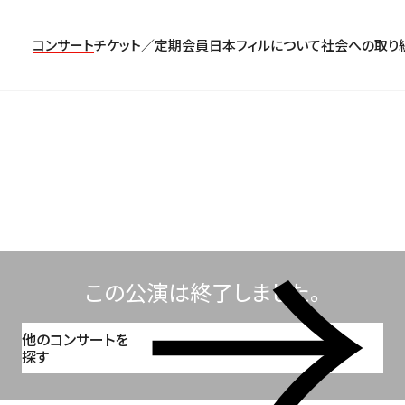
コンサート
チケット／定期会員
日本フィルについて
社会への取り
コンサート一覧
チケットのお申し込み
プロフィール
パトロネージュ［個人会員]
TOP
公演特集
組織概要・沿革
特別会員［法人会員］
東京定期演奏会
定期会員券
創立指揮者 渡邉曉雄
日本フィルハーモニー協会/合唱団
お気に入り公演一覧
アーカイブス
遺贈
横浜定期演奏会
お得なセット券
指揮者
サポーターズクラブ
日本フィル・シリーズ
トップページ
楽団員・活動
寄付（オンライン／銀行振込）
オーディション＆採用情報
この公演は終了しました。
他のコンサートを
探す