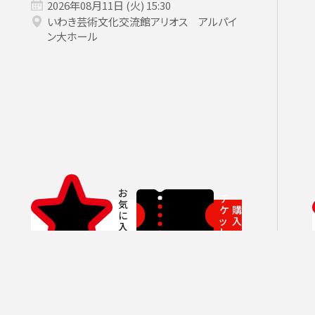
いホール
ングシート対象（25歳以下）
小林研一郎［桂冠名誉指揮者］
杉並公会堂
ソニックシティ
サポーターズクラブ特典対象
アレクサンドル・ラザレフ［桂冠指揮
相模女子大学グリーンホール
パトロネ
を過ぎた場合、リストから削除されます。
2026年08月11日 (火) 15:30
10月
期演奏会
2026年11月
さいたま定期演奏会
2026年12月
相模原定期演奏会
2027年01月
2027年02月
府中どりーむコン
2027年0
芸術顧問）］
その他
情報の上限は10件です。
いわき芸術文化交流館アリオス アルパイ
ン大ホール
カーチュン・ウォン
子どもOK
マーラー
プロフィール
ットの販売状況は日々変化しているため、お早めのご購入をお願
創立指揮者 渡邉曉雄
指揮者
楽団員・活動
組織概要・沿革
チ
アーカイブス
ケ
購
ッ
入
日本フィル・シリーズ
ト
オーディション＆採用情報