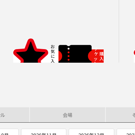
いホール
ングシート対象（25歳以下）
小林研一郎［桂冠名誉指揮者］
杉並公会堂
ソニックシティ
サポーターズクラブ特典対象
アレクサンドル・ラザレフ［桂冠指揮
相模女子大学グリーンホール
パトロネ
を過ぎた場合、リストから削除されます。
10月
期演奏会
2026年11月
さいたま定期演奏会
2026年12月
相模原定期演奏会
2027年01月
2027年02月
府中どりーむコン
2027年0
芸術顧問）］
その他
情報の上限は10件です。
カーチュン・ウォン
子どもOK
マーラー
プロフィール
ットの販売状況は日々変化しているため、お早めのご購入をお願
創立指揮者 渡邉曉雄
チ
指揮者
ケ
購
ッ
入
ト
楽団員・活動
組織概要・沿革
アーカイブス
日本フィル・シリーズ
オーディション＆採用情報
ンル
会場
10月
2026年11月
2026年12月
20