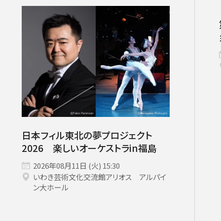
チケット情報
メディア
出演者
公演情報
音楽の森
日本フィル東北の夢プロジェクト
2026 楽しいオーケストラin福島
ABOUT US
2026年08月11日 (火) 15:30
いわき芸術文化交流館アリオス アルパイ
ン大ホール
画面や詳細画面で「☆お気に入り」を押した公演情報のリストで
日本フィルについて一覧
ャッシュを使用しているためキャッシュ設定をご確認のうえご利
名曲コンサート
芸劇シリーズ
コバケン・ワールド
特別演奏会＆その