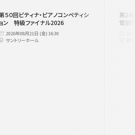
第５０回ピティナ・ピアノコンペティシ
第24
ョン 特級ファイナル2026
管部
2026年08月21日 (金) 16:30
202
サントリーホール
東
す。
用ください。
他主催公演
夏休みコンサート