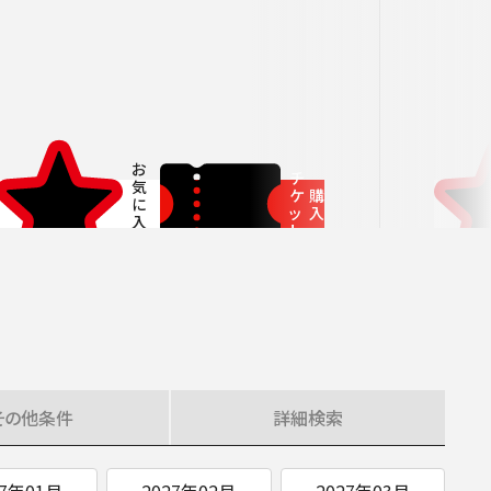
者兼芸術顧問］
ージュ特典対象
府中の森芸術劇場
未就学児OK
東京芸術劇場
サート
3月
にじクラ
室内楽
いします。
チ
ケ
購
ッ
入
ト
その他
条件
詳細
検索
27年01月
2027年02月
2027年03月