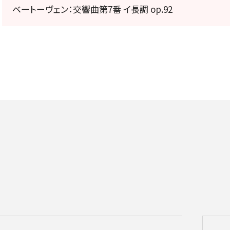
定期会員券
ベートーヴェン：交響曲第7番 イ長調 op.92
お得なセット券
NEWS
ニュース一覧
お知らせ