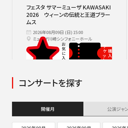
サントリーホール
カーチュン・ウォン［首席指揮者］
グランドシート対象（70歳以上）
横浜みなとみら
ヤ
コンサートの開催日時
2026年08月
九州公演
第九特別演奏会
2026年09月
2026年
杉並定
フェスタ サマーミューザ KAWASAKI
その他会場
広上淳一［フレンド・オブ・JPO（
託児サービスあり
ライブ配信
登録できるコンサート
その他イベント・公演
2026 ウィーンの伝統と王道ブラー
第九
小林研一郎
ムス
チケ
2026年08月09日 (日) 15:00
ミューザ川崎シンフォニーホール
チ
ケ
購
ッ
入
ト
コンサートを探す
開催月
公演
ジャ
2026年08月
2026年09月
2026年