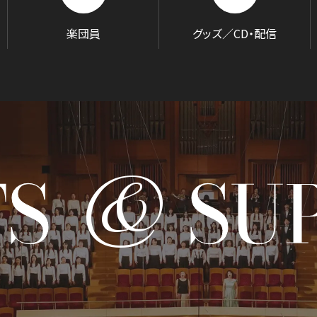
BLOG
楽団員
グッズ／CD・配信
音楽でつながる現場から
&
TS
SU
GOODS/C
グッズ／CD・配信