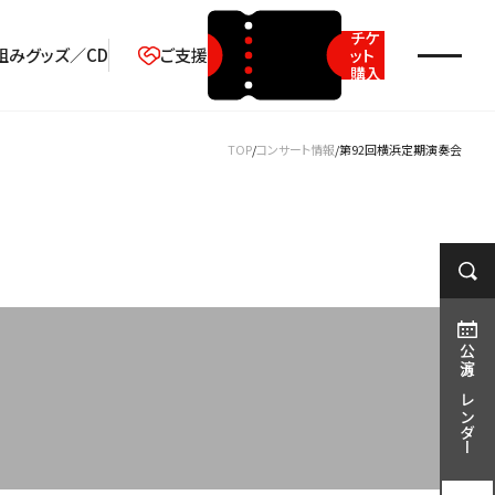
チケ
組み
グッズ／CD
ご支援
ット
購入
2026年08月
TOP
コンサート情報
第92回横浜定期演奏会
月
火
水
木
金
土
日
1
2
3
4
5
6
7
8
9
10
11
12
13
14
15
16
17
18
19
20
21
22
23
公演カレンダー
24
25
26
27
28
29
30
31