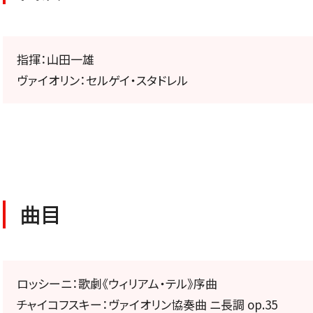
公演特集
お気に入り公演一覧
指揮：山田一雄
ヴァイオリン：セルゲイ・スタドレル
TICKETS/
チケット／定期会員
曲目
ロッシーニ：歌劇《ウィリアム・テル》序曲
チケットのお申し込み
チャイコフスキー：ヴァイオリン協奏曲 ニ長調 op.35