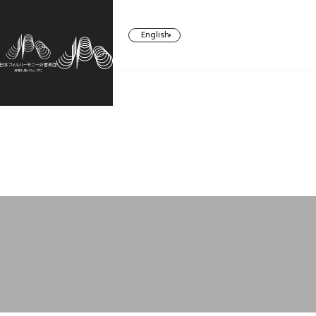
English
CONCERT
TICKETS/
ABOUT US
SUPPORT
SUBSCRIBERS
コンサート一覧
日本フィルについて一覧
ご支援一覧
チケット／定期会員