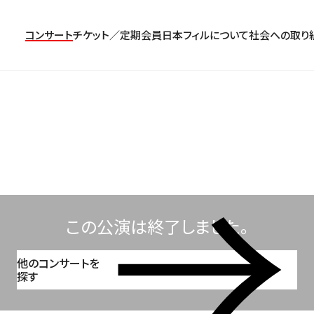
コンサート
チケット／定期会員
日本フィルについて
社会への取り
コンサート一覧
チケットのお申し込み
プロフィール
パトロネージュ［個人会員]
TOP
公演特集
組織概要・沿革
特別会員［法人会員］
東京定期演奏会
定期会員券
創立指揮者 渡邉曉雄
日本フィルハーモニー協会/合唱団
お気に入り公演一覧
アーカイブス
遺贈
横浜定期演奏会
お得なセット券
指揮者
サポーターズクラブ
日本フィル・シリーズ
トップページ
楽団員・活動
寄付（オンライン／銀行振込）
オーディション＆採用情報
この公演は終了しました。
他のコンサートを
探す