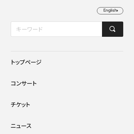
English
English
2026年08月
TOP
コンサート情報
第87回横浜定期演奏会
月
火
水
木
金
土
日
1
2
この公演は終了しました。
トップページ
3
4
5
6
7
8
9
他のコンサー
トを探す
コンサート
10
11
12
13
14
15
16
17
18
19
20
21
22
23
チケット
24
25
26
27
28
29
30
ニュース
31