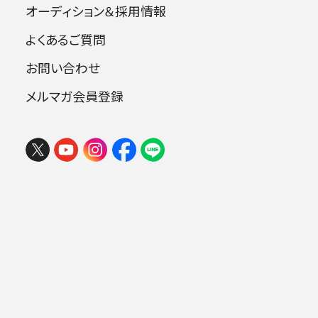
オーディション＆採用情報
よくあるご質問
指揮：小林研一郎
お問い合わせ
ソプラノ：渡辺美佐子 アルト：永井和子
テノール：饗場知昭 バス：高橋啓三
メルマガ会員登録
合唱：フェリス女学院短期大学音楽科
合唱：横浜三大学合唱連盟 他
曲目
ベートーヴェン：劇音楽《エグモント》序曲