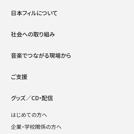
第87回横浜定期演奏会
公演
イベント
日本フィルについて
.
1988年12月20日 (火)
社会への取り組み
音楽でつながる現場から
ご支援
グッズ／CD・配信
はじめての方へ
企業・学校関係の方へ
出演者