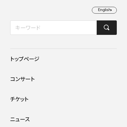
English
English
2026年08月
TOP
コンサート情報
第84回横浜定期演奏会
月
火
水
木
金
土
日
1
2
この公演は終了しました。
トップページ
3
4
5
6
7
8
9
他のコンサー
トを探す
コンサート
10
11
12
13
14
15
16
17
18
19
20
21
22
23
チケット
24
25
26
27
28
29
30
ニュース
31