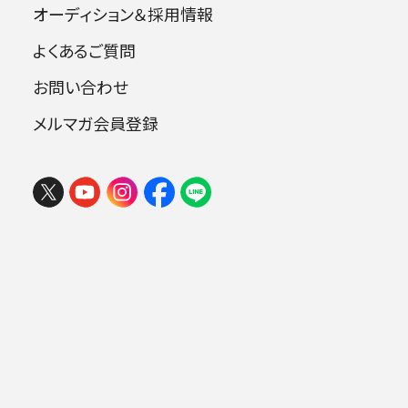
オーディション＆採用情報
よくあるご質問
指揮：大友直人
お問い合わせ
ピアノ：迫 昭嘉 ピアノ：津田真理
メルマガ会員登録
曲目
J.シュトラウス2世：ワルツ《ウィーンの森の
物語》 op.325
レスピーギ：組曲《鳥》 吉松 隆：鳥たちの時
代 op.25 （日本フィル・シリーズ第31作）