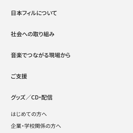
第84回横浜定期演奏会
公演
イベント
日本フィルについて
.
1988年05月14日 (土)
社会への取り組み
音楽でつながる現場から
ご支援
グッズ／CD・配信
はじめての方へ
企業・学校関係の方へ
出演者