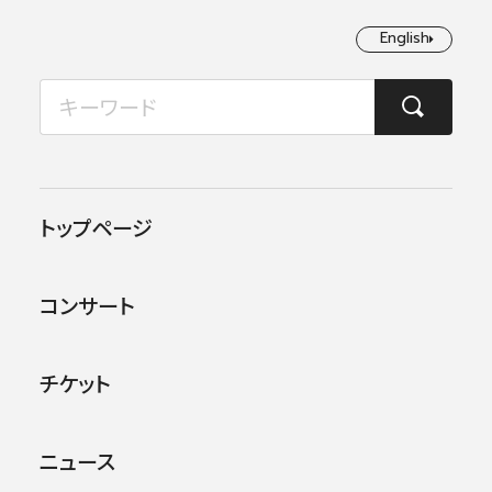
English
English
2026年08月
TOP
コンサート情報
第596回東京定期演奏会
月
火
水
木
金
土
日
1
2
この公演は終了しました。
トップページ
3
4
5
6
7
8
9
他のコンサー
トを探す
コンサート
10
11
12
13
14
15
16
17
18
19
20
21
22
23
チケット
24
25
26
27
28
29
30
ニュース
31