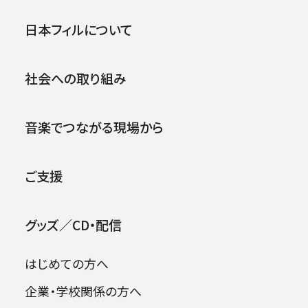
第596回東京定期演奏会
公演
イベント
日本フィルについて
2007年12月07日 (金)
社会への取り組み
2026年08月09日
音楽でつながる現場から
ご支援
グッズ／CD・配信
はじめての方へ
企業・学校関係の方へ
出演者