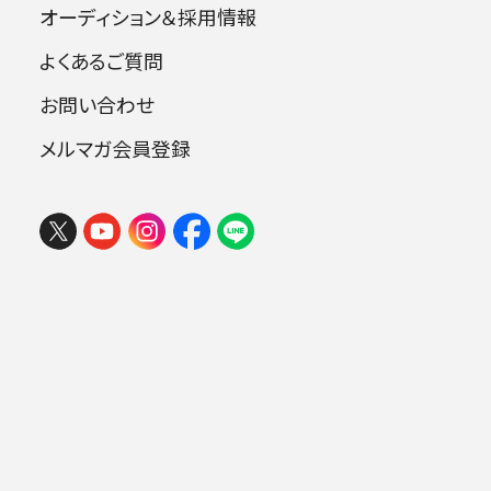
オーディション＆採用情報
よくあるご質問
指揮：飯守泰次郎
お問い合わせ
ソプラノ：緑川まり
メルマガ会員登録
フェスタ サマーミューザ KAWASAKI
2026 ウィーンの伝統と王道ブラーム
曲目
ス
2026年08月09日 (日) 15:00
ミューザ川崎シンフォニーホール
ワーグナー：歌劇《タンホイザー》序曲
ワーグナー：楽劇《トリスタンとイゾルデ》
より 「前奏曲と愛の死」
.
ワーグナー：楽劇《ワルキューレ》 より 「ワ