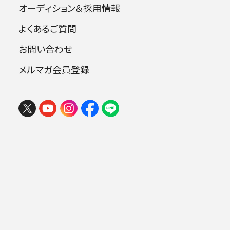
オーディション＆採用情報
よくあるご質問
指揮：小林研一郎
お問い合わせ
アルト：坂本 朱
ポストホルン：ミロスラフ・ケイマル
メルマガ会員登録
合唱：東京音楽大学
合唱：新座少年少女合唱団
曲目
マーラー：交響曲第3番 ニ短調