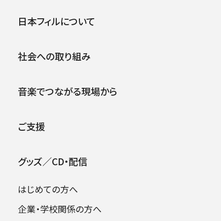
第563回東京定期演奏会
公演
イベント
日本フィルについて
.
2004年09月09日 (木)
社会への取り組み
音楽でつながる現場から
ご支援
グッズ／CD・配信
はじめての方へ
企業・学校関係の方へ
出演者