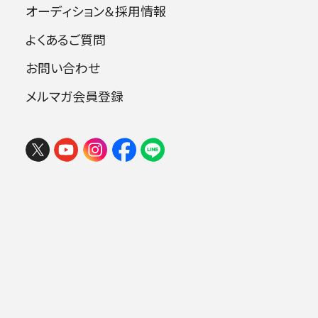
オーディション＆採用情報
よくあるご質問
指揮：アントニー・ヴィット
お問い合わせ
ヴァイオリン：木野雅之
メルマガ会員登録
曲目
シマノフスキ：夜想曲とタランテラ op.28
ヴィエニャフスキ：ヴァイオリン協奏曲第1
番 嬰ヘ短調 op.14
キラル：交響詩《クシェサニ》