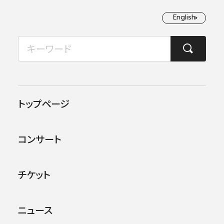
English
English
2026年08月
TOP
コンサート情報
第563回東京定期演奏会
月
火
水
木
金
土
日
1
2
この公演は終了しました。
トップページ
3
4
5
6
7
8
9
他のコンサー
トを探す
コンサート
10
11
12
13
14
15
16
17
18
19
20
21
22
23
チケット
24
25
26
27
28
29
30
ニュース
31