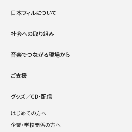
第525回東京定期演奏会
公演
イベント
日本フィルについて
2000年11月09日 (木)
社会への取り組み
2026年08月09日
音楽でつながる現場から
ご支援
グッズ／CD・配信
はじめての方へ
企業・学校関係の方へ
出演者