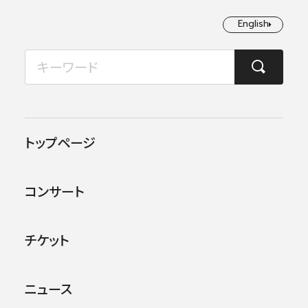
English
English
2026年08月
TOP
コンサート情報
第525回東京定期演奏会
月
火
水
木
金
土
日
1
2
この公演は終了しました。
トップページ
3
4
5
6
7
8
9
他のコンサー
トを探す
コンサート
10
11
12
13
14
15
16
17
18
19
20
21
22
23
チケット
24
25
26
27
28
29
30
ニュース
31