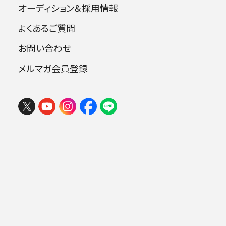
オーディション＆採用情報
よくあるご質問
指揮：ジャンルイジ・ジェルメッティ
お問い合わせ
ソプラノ：岩永圭子
アルト：坂本 朱
メルマガ会員登録
テノール：佐野成宏
フェスタ サマーミューザ KAWASAKI
バス：大澤 健
2026 ウィーンの伝統と王道ブラーム
合唱：東京音楽大学
ス
2026年08月09日 (日) 15:00
ミューザ川崎シンフォニーホール
曲目
.