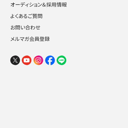
オーディション＆採用情報
よくあるご質問
指揮：小林研一郎
お問い合わせ
バリトン：青戸 知
メルマガ会員登録
曲目
マーラー：さすらう若人の歌
マーラー：交響曲第5番 嬰ハ短調