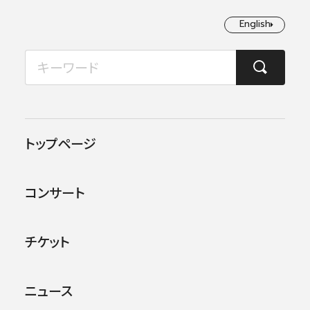
English
English
2026年08月
TOP
コンサート情報
第488回東京定期演奏会
月
火
水
木
金
土
日
1
2
この公演は終了しました。
トップページ
3
4
5
6
7
8
9
他のコンサー
トを探す
コンサート
10
11
12
13
14
15
16
17
18
19
20
21
22
23
チケット
24
25
26
27
28
29
30
ニュース
31