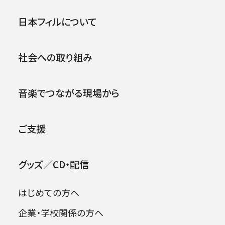
第488回東京定期演奏会
公演
イベント
日本フィルについて
.
1997年03月13日 (木)
社会への取り組み
音楽でつながる現場から
ご支援
グッズ／CD・配信
はじめての方へ
企業・学校関係の方へ
出演者