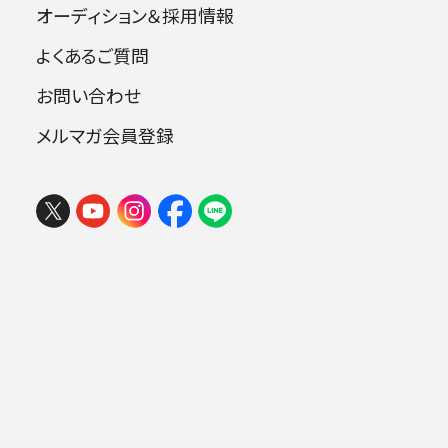
オーディション＆採用情報
よくあるご質問
指揮：ルカーチ・エルヴィン
お問い合わせ
チェロ：堤 剛 ソプラノ：大倉由紀枝
メゾソプラノ：永井和子 テノール：錦織
メルマガ会員登録
健
フェスタ サマーミューザ KAWASAKI
合唱：晋友会合唱団
2026 ウィーンの伝統と王道ブラーム
ス
2026年08月09日 (日) 15:00
ミューザ川崎シンフォニーホール
曲目
.
シューマン：チェロ協奏曲 イ短調 op.129