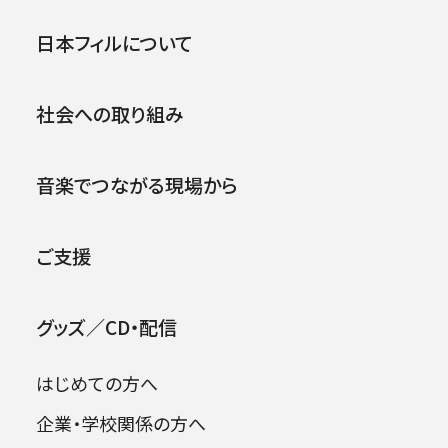
第486回東京定期演奏会
公演
イベント
日本フィルについて
1996年12月12日 (木)
社会への取り組み
2026年08月09日
音楽でつながる現場から
ご支援
グッズ／CD・配信
はじめての方へ
企業・学校関係の方へ
出演者