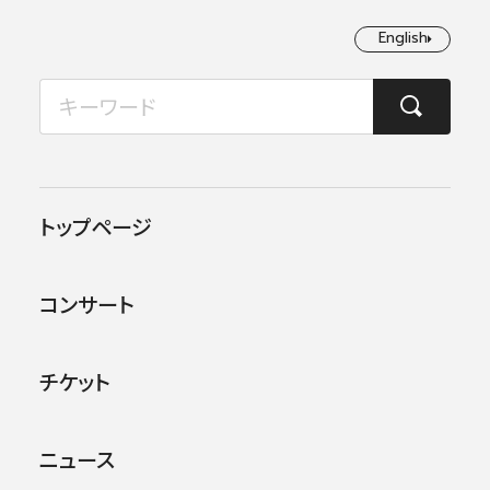
English
English
2026年08月
TOP
コンサート情報
第486回東京定期演奏会
月
火
水
木
金
土
日
1
2
この公演は終了しました。
トップページ
3
4
5
6
7
8
9
他のコンサー
トを探す
コンサート
10
11
12
13
14
15
16
17
18
19
20
21
22
23
チケット
24
25
26
27
28
29
30
ニュース
31