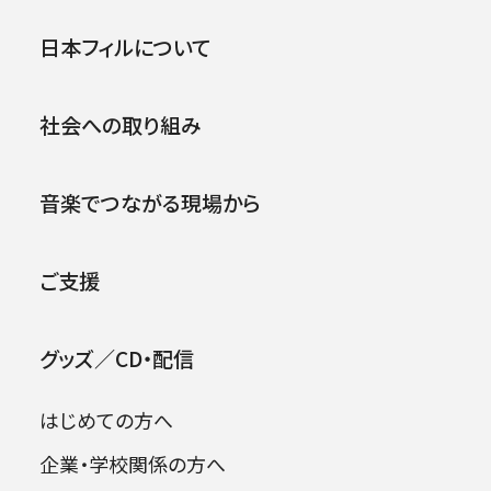
第467回東京定期演奏会
公演
イベント
日本フィルについて
1995年01月19日 (木)
社会への取り組み
2026年08月09日
音楽でつながる現場から
ご支援
グッズ／CD・配信
はじめての方へ
企業・学校関係の方へ
出演者