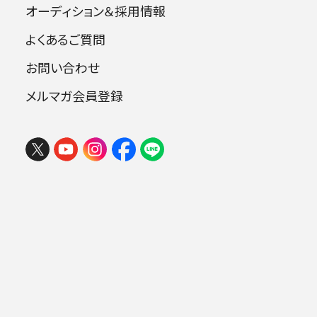
オーディション＆採用情報
よくあるご質問
指揮：若杉 弘
お問い合わせ
テノール：小林一男 ソプラノ：岩井理花
バリトン：大島幾雄 バス：小鉄和広
メルマガ会員登録
バス：三浦克次 テノール：松浦健
フェスタ サマーミューザ KAWASAKI
バス：勝部 太
2026 ウィーンの伝統と王道ブラーム
合唱：晋友会合唱団
ス
2026年08月09日 (日) 15:00
ミューザ川崎シンフォニーホール
曲目
.