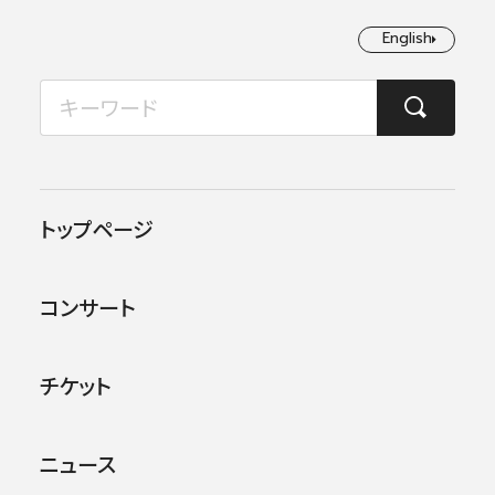
English
English
2026年08月
TOP
コンサート情報
第467回東京定期演奏会
月
火
水
木
金
土
日
1
2
この公演は終了しました。
トップページ
3
4
5
6
7
8
9
他のコンサー
トを探す
コンサート
10
11
12
13
14
15
16
17
18
19
20
21
22
23
チケット
24
25
26
27
28
29
30
ニュース
31