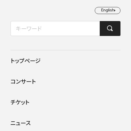
English
English
2026年08月
TOP
コンサート情報
第449回東京定期演奏会
月
火
水
木
金
土
日
1
2
この公演は終了しました。
トップページ
3
4
5
6
7
8
9
他のコンサー
トを探す
コンサート
10
11
12
13
14
15
16
17
18
19
20
21
22
23
チケット
24
25
26
27
28
29
30
ニュース
31