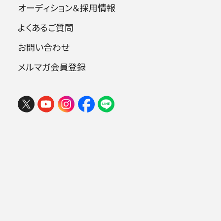
オーディション＆採用情報
2026 楽しいオーケストラin岩手
よくあるご質問
2026年08月06日 (木) 15:30
指揮：外山雄三
盛岡市民文化ホール 大ホール （マリオス）
お問い合わせ
トロンボーン：箱山芳樹
チケ
メルマガ会員登録
ット
購入
.
曲目
プロコフィエフ：交響曲第1番 ニ長調 op.2
5《古典交響曲》
吉松 隆：トロンボーン協奏曲 op.55《オリ
オン・マシーン》（日本フィル・シリーズ第34