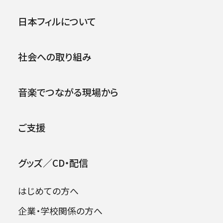
第449回東京定期演奏会
公演
イベント
日本フィルについて
1993年04月15日 (木)
社会への取り組み
2026年08月06日
音楽でつながる現場から
ご支援
グッズ／CD・配信
はじめての方へ
企業・学校関係の方へ
出演者
日本フィル東北の夢プロジェクト