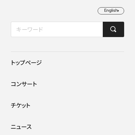
English
English
2026年08月
TOP
コンサート情報
第341回東京定期演奏会
月
火
水
木
金
土
日
1
2
この公演は終了しました。
トップページ
3
4
5
6
7
8
9
他のコンサー
トを探す
コンサート
10
11
12
13
14
15
16
17
18
19
20
21
22
23
チケット
24
25
26
27
28
29
30
ニュース
31