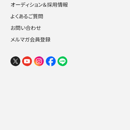
オーディション＆採用情報
よくあるご質問
指揮：尾高忠明
お問い合わせ
ピアノ：高橋悠治
トランペット：中島大臣
メルマガ会員登録
曲目
三善 晃：オーケストラのための《ノエシス》
ショスタコーヴィチ：ピアノ協奏曲第1番 ハ
短調 op.35