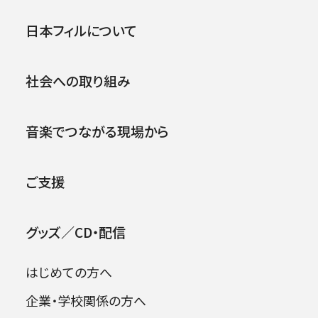
第341回東京定期演奏会
公演
イベント
日本フィルについて
.
1982年03月24日 (水)
社会への取り組み
音楽でつながる現場から
ご支援
グッズ／CD・配信
はじめての方へ
企業・学校関係の方へ
出演者