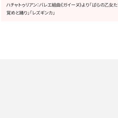
定期会員券
ハチャトゥリアン：バレエ組曲《ガイーヌ》より「ばらの乙女た
覚めと踊り」「レズギンカ」
お得なセット券
NEWS
ニュース一覧
お知らせ