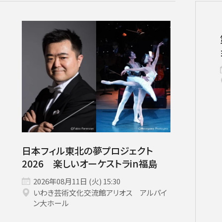
チケット情報
メディア
出演者
公演情報
音楽の森
日本フィル東北の夢プロジェクト
ABOUT US
2026 楽しいオーケストラin福島
2026年08月11日 (火) 15:30
いわき芸術文化交流館アリオス アルパイ
画面や詳細画面で「☆お気に入り」を押した公演情報のリストで
ン大ホール
日本フィルについて一覧
ャッシュを使用しているためキャッシュ設定をご確認のうえご利
名曲コンサート
芸劇シリーズ
コバケン・ワールド
特別演奏会＆その