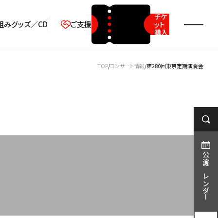
チケ
組み
グッズ／CD
ご支援
ット
購入
2026年08月
TOP
コンサート情報
第280回東京定期演奏会
月
火
水
木
金
土
日
1
2
3
4
5
6
7
8
9
10
11
12
13
14
15
16
17
18
19
20
21
22
23
公演カレンダー
24
25
26
27
28
29
30
31