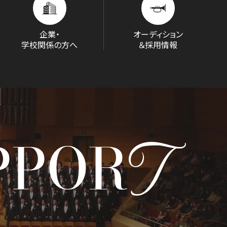
企業・
オーディション
学校関係の方へ
＆採用情報
T
PPOR
D/STREAM