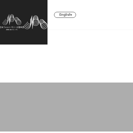
English
CONCERT
TICKETS/
ABOUT US
SUPPORT
SUBSCRIBERS
コンサート一覧
日本フィルについて一覧
ご支援一覧
チケット／定期会員