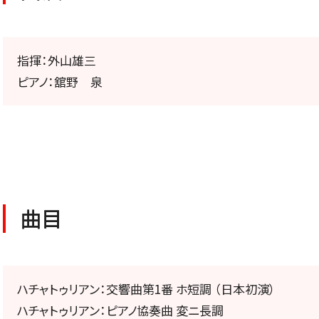
公演特集
お気に入り公演一覧
指揮：外山雄三
ピアノ：舘野 泉
TICKETS/
チケット／定期会員
曲目
ハチャトゥリアン：交響曲第1番 ホ短調 （日本初演）
チケットのお申し込み
ハチャトゥリアン：ピアノ協奏曲 変ニ長調