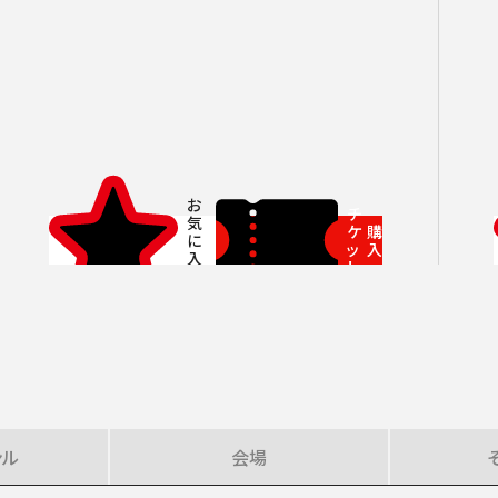
いホール
ングシート対象（25歳以下）
小林研一郎［桂冠名誉指揮者］
杉並公会堂
ソニックシティ
サポーターズクラブ特典対象
アレクサンドル・ラザレフ［桂冠指揮
相模女子大学グリーンホール
パトロネ
を過ぎた場合、リストから削除されます。
10月
期演奏会
2026年11月
さいたま定期演奏会
2026年12月
相模原定期演奏会
2027年01月
2027年02月
府中どりーむコン
2027年0
芸術顧問）］
その他
情報の上限は10件です。
カーチュン・ウォン
子どもOK
マーラー
プロフィール
ットの販売状況は日々変化しているため、お早めのご購入をお願
創立指揮者 渡邉曉雄
指揮者
チ
ケ
購
楽団員・活動
ッ
入
ト
組織概要・沿革
アーカイブス
日本フィル・シリーズ
オーディション＆採用情報
ンル
会場