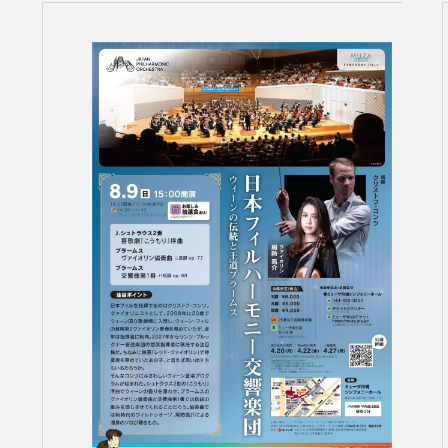
コンサートの検索結果
本機能はブラウザのキ
東京定期演奏会
横浜定期演奏会