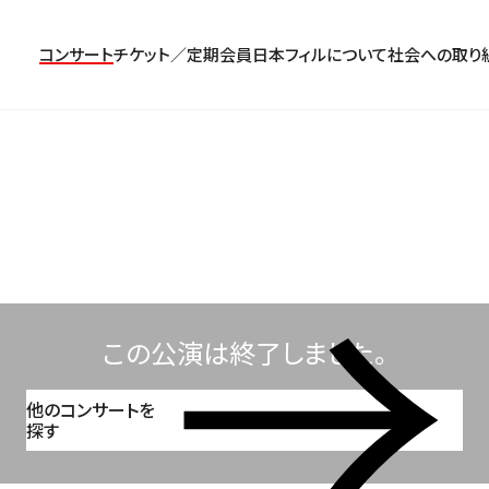
コンサート
チケット／定期会員
日本フィルについて
社会への取り
コンサート一覧
チケットのお申し込み
プロフィール
パトロネージュ［個人会員]
TOP
公演特集
組織概要・沿革
特別会員［法人会員］
東京定期演奏会
定期会員券
創立指揮者 渡邉曉雄
日本フィルハーモニー協会/合唱団
お気に入り公演一覧
アーカイブス
遺贈
横浜定期演奏会
お得なセット券
指揮者
サポーターズクラブ
日本フィル・シリーズ
トップページ
楽団員・活動
寄付（オンライン／銀行振込）
オーディション＆採用情報
この公演は終了しました。
他のコンサートを
探す