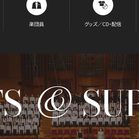
BLOG
音楽でつながる現場から
楽団員
グッズ／CD・配信
&
TS
SU
GOODS/C
グッズ／CD・配信