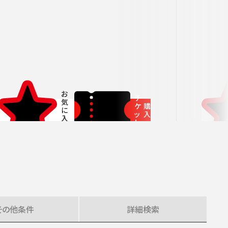
者兼芸術顧問］
ージュ特典対象
府中の森芸術劇場
未就学児OK
東京芸術劇場
サート
3月
にじクラ
室内楽
いします。
チ
ケ
購
ッ
入
ト
その他
条件
詳細
検索