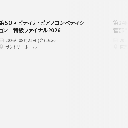
第５０回ピティナ・ピアノコンペティシ
第24
ョン 特級ファイナル2026
管部
2026年08月21日 (金) 16:30
202
サントリーホール
東
す。
用ください。
他主催公演
夏休みコンサート