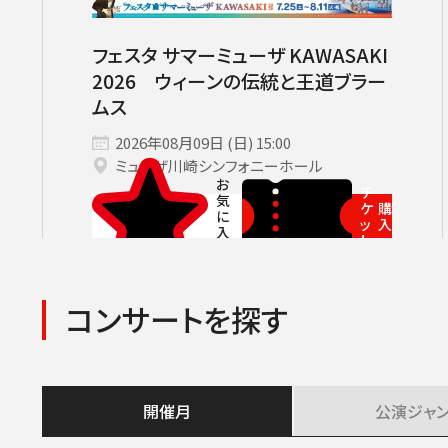
サントリーホール
カーチュン・ウォン［首席指揮者］
グランドシート対象（70歳以上）
横浜みなとみら
ヤ
コンサートの開催日時
2026年08月
九州公演
第九特別演奏会
2026年09月
2026年
杉並定
その他会場
広上淳一［フレンド・オブ・JPO（
託児サービスあり
ライブ配信
登録できるコンサート
その他イベント・公演
フェスタ サマーミューザ KAWASAKI
第九
小林研一郎
2026 ウィーンの伝統と王道ブラー
チケ
ムス
2026年08月09日 (日) 15:00
ミューザ川崎シンフォニーホール
チ
ケ
購
ッ
入
ト
コンサートを探す
開催月
公演
ジャ