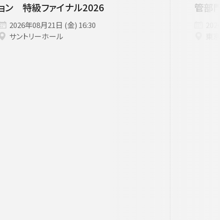
ョン 特級ファイナル2026
管部
2026年08月21日 (金) 16:30
202
サントリーホール
東
す。
用ください。
他主催公演
夏休みコンサート