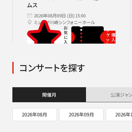
サントリーホール
カーチュン・ウォン［首席指揮者］
グランドシート対象（70歳以上）
横浜みなとみら
ヤ
コンサートの開催日時
2026年08月
九州公演
第九特別演奏会
2026年09月
2026年
杉並定
ムス
その他会場
広上淳一［フレンド・オブ・JPO（
託児サービスあり
ライブ配信
登録できるコンサート
その他イベント・公演
2026年08月09日 (日) 15:00
第九
小林研一郎
ミューザ川崎シンフォニーホール
チケ
チ
ケ
購
ッ
入
ト
コンサートを探す
開催月
公演
ジャ
2026年08月
2026年09月
2026年