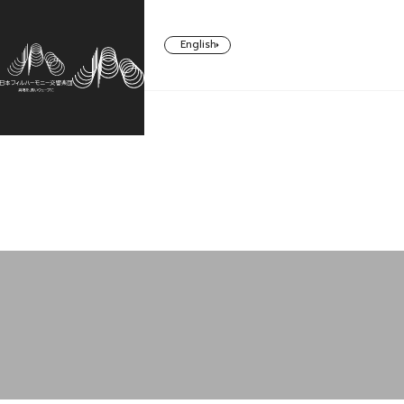
English
CONCERT
TICKETS/
ABOUT US
SUPPORT
SUBSCRIBERS
コンサート一覧
日本フィルについて一覧
ご支援一覧
チケット／定期会員