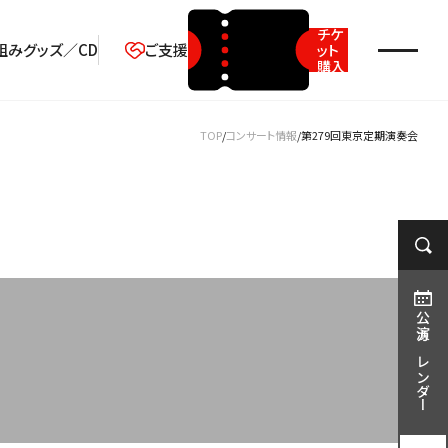
チケ
組み
グッズ／CD
ご支援
ット
購入
2026年08月
TOP
コンサート情報
第279回東京定期演奏会
月
火
水
木
金
土
日
1
2
3
4
5
6
7
8
9
10
11
12
13
14
15
16
17
18
19
20
21
22
23
公演カレンダー
24
25
26
27
28
29
30
31