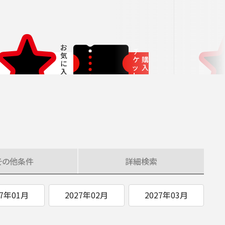
者兼芸術顧問］
ージュ特典対象
府中の森芸術劇場
未就学児OK
東京芸術劇場
サート
3月
にじクラ
室内楽
いします。
チ
ケ
購
ッ
入
ト
その他
条件
詳細
検索
27年01月
2027年02月
2027年03月