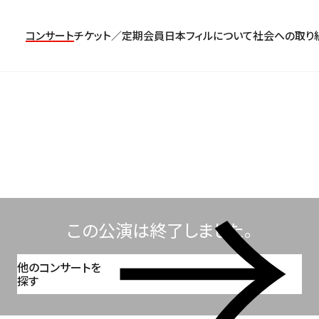
コンサート
チケット／定期会員
日本フィルについて
社会への取り
コンサート一覧
チケットのお申し込み
プロフィール
パトロネージュ［個人会員]
TOP
公演特集
組織概要・沿革
特別会員［法人会員］
東京定期演奏会
定期会員券
創立指揮者 渡邉曉雄
日本フィルハーモニー協会/合唱団
お気に入り公演一覧
アーカイブス
遺贈
横浜定期演奏会
お得なセット券
指揮者
サポーターズクラブ
日本フィル・シリーズ
トップページ
楽団員・活動
寄付（オンライン／銀行振込）
オーディション＆採用情報
この公演は終了しました。
他のコンサートを
探す