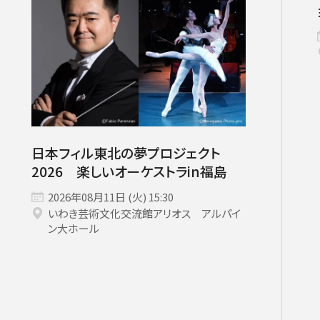
チケット情報
メディア
出演者
公演情報
音楽の森
日本フィル東北の夢プロジェクト
2026 楽しいオーケストラin福島
2026年08月11日 (火) 15:30
いわき芸術文化交流館アリオス アルパイ
ABOUT US
ン大ホール
画面や詳細画面で「☆お気に入り」を押した公演情報のリストで
日本フィルについて一覧
ャッシュを使用しているためキャッシュ設定をご確認のうえご利
名曲コンサート
芸劇シリーズ
コバケン・ワールド
特別演奏会＆その