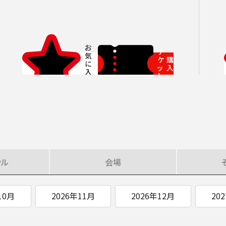
いホール
ングシート対象（25歳以下）
小林研一郎［桂冠名誉指揮者］
杉並公会堂
ソニックシティ
サポーターズクラブ特典対象
アレクサンドル・ラザレフ［桂冠指揮
相模女子大学グリーンホール
パトロネ
を過ぎた場合、リストから削除されます。
10月
期演奏会
2026年11月
さいたま定期演奏会
2026年12月
相模原定期演奏会
2027年01月
2027年02月
府中どりーむコン
2027年0
芸術顧問）］
その他
情報の上限は10件です。
カーチュン・ウォン
子どもOK
マーラー
プロフィール
ットの販売状況は日々変化しているため、お早めのご購入をお願
チ
ケ
購
創立指揮者 渡邉曉雄
ッ
入
ト
指揮者
楽団員・活動
組織概要・沿革
アーカイブス
ンル
会場
日本フィル・シリーズ
オーディション＆採用情報
10月
2026年11月
2026年12月
20