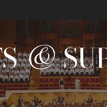
BLOG
音楽でつながる現場から
&
TS
SU
GOODS/C
グッズ／CD・配信