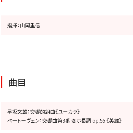
公演特集
お気に入り公演一覧
指揮：山岡重信
TICKETS/
曲目
チケット／定期会員
早坂文雄：交響的組曲《ユーカラ》
ベートーヴェン：交響曲第3番 変ホ長調 op.55 《英雄》
チケットのお申し込み