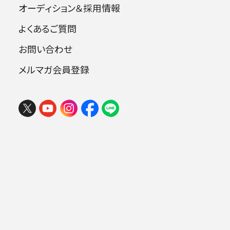
オーディション＆採用情報
よくあるご質問
指揮：秋山和慶
お問い合わせ
チェロ：堤 剛
メルマガ会員登録
フェスタ サマーミューザ KAWASAKI
2026 ウィーンの伝統と王道ブラーム
曲目
ス
2026年08月09日 (日) 15:00
ミューザ川崎シンフォニーホール
バーバー：序曲《悪口学校》 op.5
ストラヴィンスキー：バレエ音楽《カルタ遊
び》
.
リャードフ：交響詩《キキモラ》 op.63