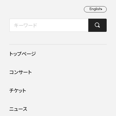
English
English
2026年08月
TOP
コンサート情報
第210回東京定期演奏会
月
火
水
木
金
土
日
1
2
この公演は終了しました。
トップページ
3
4
5
6
7
8
9
他のコンサー
トを探す
コンサート
10
11
12
13
14
15
16
17
18
19
20
21
22
23
チケット
24
25
26
27
28
29
30
ニュース
31