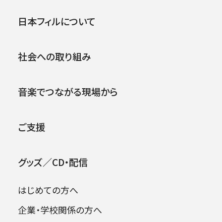
第210回東京定期演奏会
公演
イベント
日本フィルについて
1970年12月19日 (土)
社会への取り組み
2026年08月09日
音楽でつながる現場から
ご支援
グッズ／CD・配信
はじめての方へ
企業・学校関係の方へ
出演者