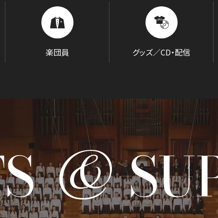
BLOG
音楽でつながる現場から
楽団員
グッズ／CD・配信
&
TS
SU
GOODS/C
グッズ／CD・配信