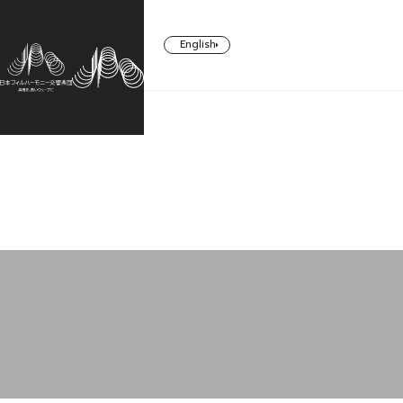
English
CONCERT
TICKETS/
ABOUT US
SUPPORT
SUBSCRIBERS
コンサート一覧
日本フィルについて一覧
ご支援一覧
チケット／定期会員