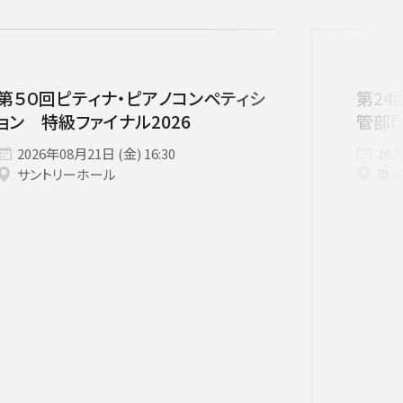
第５０回ピティナ・ピアノコンペティシ
第24
ョン 特級ファイナル2026
管部
2026年08月21日 (金) 16:30
202
サントリーホール
東
す。
用ください。
他主催公演
夏休みコンサート