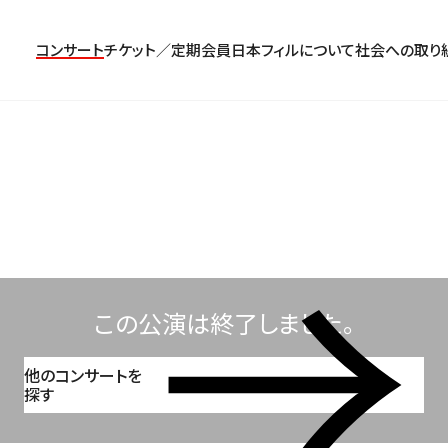
コンサート
チケット／定期会員
日本フィルについて
社会への取り
コンサート一覧
チケットのお申し込み
プロフィール
パトロネージュ［個人会員]
TOP
公演特集
組織概要・沿革
特別会員［法人会員］
東京定期演奏会
定期会員券
創立指揮者 渡邉曉雄
日本フィルハーモニー協会/合唱団
お気に入り公演一覧
アーカイブス
遺贈
横浜定期演奏会
お得なセット券
指揮者
サポーターズクラブ
日本フィル・シリーズ
トップページ
楽団員・活動
寄付（オンライン／銀行振込）
オーディション＆採用情報
この公演は終了しました。
他のコンサートを
探す