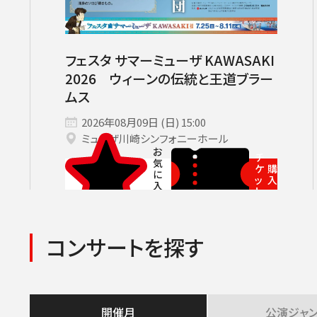
サントリーホール
カーチュン・ウォン［首席指揮者］
グランドシート対象（70歳以上）
横浜みなとみら
ヤ
コンサートの開催日時
2026年08月
九州公演
第九特別演奏会
2026年09月
2026年
杉並定
その他会場
広上淳一［フレンド・オブ・JPO（
託児サービスあり
ライブ配信
登録できるコンサート
その他イベント・公演
第九
小林研一郎
フェスタ サマーミューザ KAWASAKI
チケ
2026 ウィーンの伝統と王道ブラー
ムス
2026年08月09日 (日) 15:00
ミューザ川崎シンフォニーホール
チ
ケ
購
ッ
入
ト
コンサートを探す
開催月
公演
ジャ