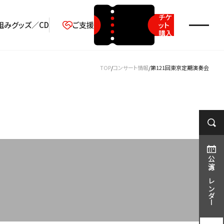
チケ
組み
グッズ／CD
ご支援
ット
購入
2026年08月
TOP
コンサート情報
第121回東京定期演奏会
月
火
水
木
金
土
日
1
2
3
4
5
6
7
8
9
10
11
12
13
14
15
16
17
18
19
20
21
22
23
公演カレンダー
24
25
26
27
28
29
30
31