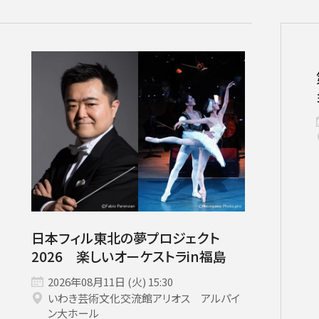
チケット情報
メディア
出演者
公演情報
音楽の森
ABOUT US
日本フィル東北の夢プロジェクト
2026 楽しいオーケストラin福島
画面や詳細画面で「☆お気に入り」を押した公演情報のリストで
2026年08月11日 (火) 15:30
日本フィルについて一覧
いわき芸術文化交流館アリオス アルパイ
ャッシュを使用しているためキャッシュ設定をご確認のうえご利
名曲コンサート
芸劇シリーズ
コバケン・ワールド
特別演奏会＆その
ン大ホール