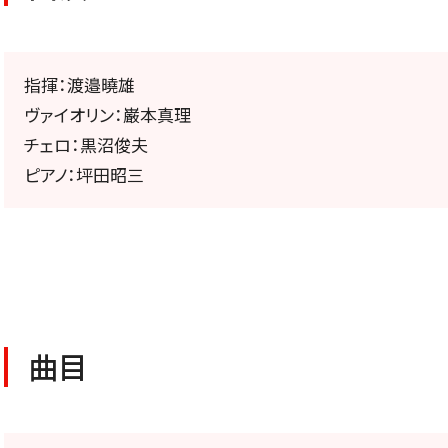
公演特集
お気に入り公演一覧
指揮：渡邉曉雄
ヴァイオリン：巌本真理
チェロ：黒沼俊夫
ピアノ：坪田昭三
TICKETS/
チケット／定期会員
曲目
チケットのお申し込み