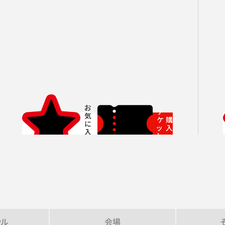
いホール
ングシート対象（25歳以下）
小林研一郎［桂冠名誉指揮者］
杉並公会堂
ソニックシティ
サポーターズクラブ特典対象
アレクサンドル・ラザレフ［桂冠指揮
相模女子大学グリーンホール
パトロネ
を過ぎた場合、リストから削除されます。
10月
期演奏会
2026年11月
さいたま定期演奏会
2026年12月
相模原定期演奏会
2027年01月
2027年02月
府中どりーむコン
2027年0
芸術顧問）］
その他
情報の上限は10件です。
カーチュン・ウォン
子どもOK
マーラー
プロフィール
ットの販売状況は日々変化しているため、お早めのご購入をお願
創立指揮者 渡邉曉雄
指揮者
楽団員・活動
チ
ケ
購
組織概要・沿革
ッ
入
ト
アーカイブス
日本フィル・シリーズ
オーディション＆採用情報
ンル
会場