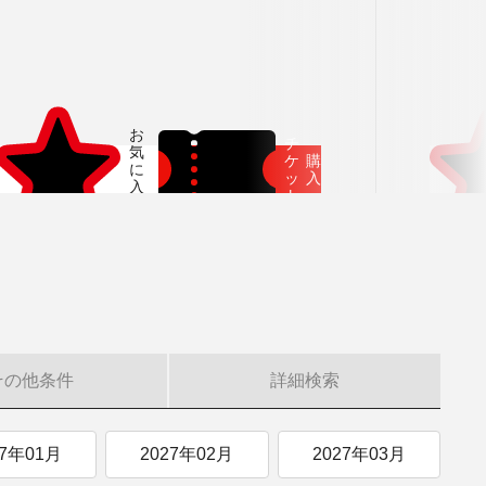
象
［桂冠指揮者兼芸術顧問］
ール
パトロネージュ特典対象
府中の森芸術劇場
会
3月
府中どりーむコンサート
願いします。
チ
ケ
購
ッ
入
ト
その他
条件
詳細
検索
27年01月
2027年02月
2027年03月