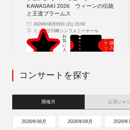
サントリーホール
カーチュン・ウォン［首席指揮
グランドシート対象（70歳以
横浜みなとみ
コンサートの開催日
2026年08月
夏休みコンサート
2026年09月
九州公演
2026年
第九
KAWASAKI 2026 ウィーンの伝統
東京芸術劇場
広上淳一［フレンド・オブ・J
未就学児OK
託児サービスあり
その他会場
登録できるコンサー
にじクラ
室内楽
その他イベント
と王道ブラームス
第九
小林研一郎
2026年08月09日 (日) 15:00
チケット
ミューザ川崎シンフォニーホール
チ
ケ
購
ッ
入
ト
コンサートを探す
開催月
公演
ジャ
2026年08月
2026年09月
2026年