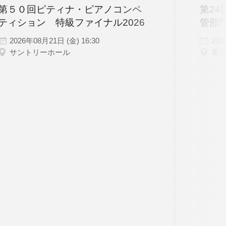
第５０回ピティナ・ピアノコンペ
第24
ティション 特級ファイナル2026
管部
2026年08月21日 (金) 16:30
202
サントリーホール
東
リストです。
うえご利用ください。
その他主催公演