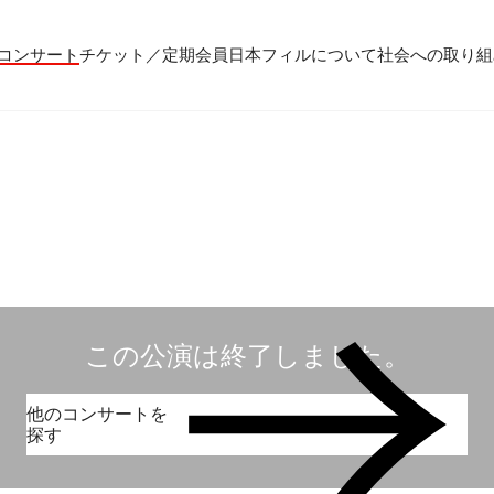
コンサート
チケット／定期会員
日本フィルについて
社会への取り組
コンサート一覧
チケットのお申し込み
プロフィール
パトロネージュ［個人会員]
公演特集
組織概要・沿革
特別会員［法人会員］
TOP
東京定期演奏会
定期会員券
創立指揮者 渡邉曉雄
日本フィルハーモニー協会/合唱団
お気に入り公演一覧
アーカイブス
遺贈
横浜定期演奏会
お得なセット券
指揮者
サポーターズクラブ
日本フィル・シリーズ
トップページ
楽団員・活動
寄付（オンライン／銀行振込）
オーディション＆採用情報
この公演は終了しました。
他のコンサートを
探す