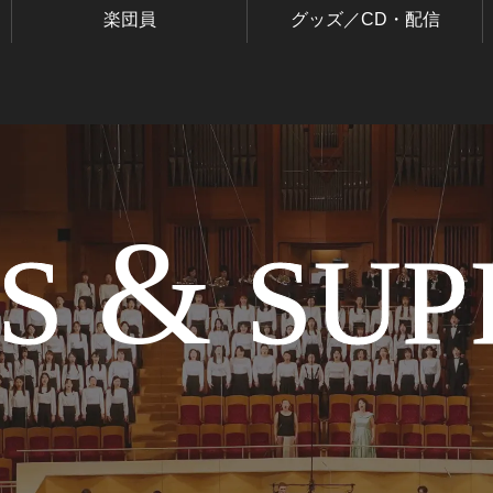
BLOG
楽団員
グッズ／CD・配信
音楽でつながる現場から
&
TS
SUP
GOODS/CD
グッズ／CD・配信