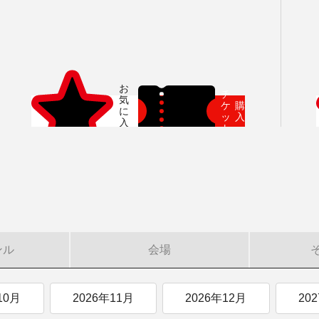
者］
上）
らいホール
ヤングシート対象（25歳以下）
小林研一郎［桂冠名誉指揮者］
杉並公会堂
ソニックシティ
サポーターズクラブ特典対
アレクサンドル・ラザレフ
相模女子大学グリーンホ
時を過ぎた場合、リストから削除されます。
10月
特別演奏会
2026年11月
杉並定期演奏会
2026年12月
さいたま定期演奏会
2027年01月
2027年02月
相模原定期演奏
2027年0
PO（芸術顧問）］
ライブ配信
その他
ト情報の上限は10件です。
・公演
カーチュン・ウォン
子どもOK
マーラー
プロフィール
の販売状況は日々変化しているため、お早めのご購入をお
チ
創立指揮者 渡邉曉雄
ケ
購
ッ
入
指揮者
ト
楽団員・活動
組織概要・沿革
アーカイブス
日本フィル・シリーズ
ンル
会場
オーディション＆採用情報
10月
2026年11月
2026年12月
20