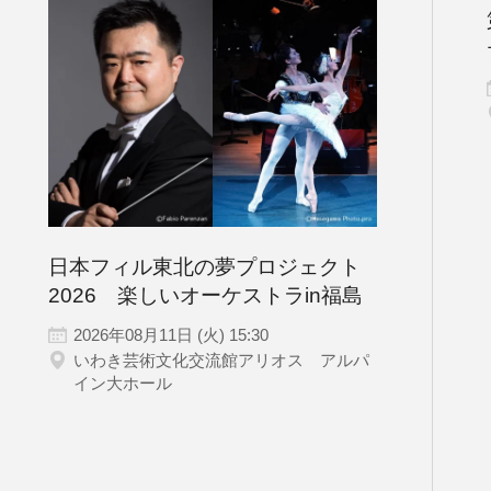
チケット情報
メディア
出演者
公演情報
音楽の森
日本フィル東北の夢プロジェクト
2026 楽しいオーケストラin福島
2026年08月11日 (火) 15:30
ABOUT US
いわき芸術文化交流館アリオス アルパ
イン大ホール
果画面や詳細画面で「☆お気に入り」を押した公演情報の
日本フィルについて一覧
キャッシュを使用しているためキャッシュ設定をご確認の
名曲コンサート
芸劇シリーズ
コバケン・ワールド
特別演奏会＆