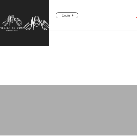
English
CONCERT
TICKETS/
ABOUT US
SUPPORT
SUBSCRIBERS
コンサート一覧
日本フィルについて一覧
ご支援一覧
チケット／定期会員