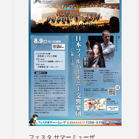
コンサートの検索結
本機能はブラウザの
東京定期演奏会
横浜定期演奏会
フェスタ サマーミューザ