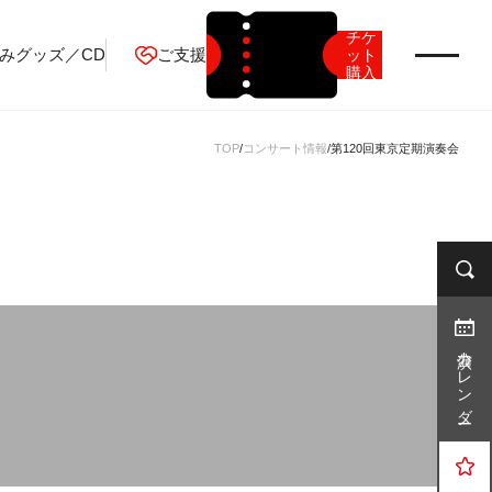
チケ
み
グッズ／CD
ご支援
ット
購入
2026年08月
TOP
コンサート情報
第120回東京定期演奏会
月
火
水
木
金
土
日
1
2
3
4
5
6
7
8
9
10
11
12
13
14
15
16
公演カレンダー
17
18
19
20
21
22
23
24
25
26
27
28
29
30
31