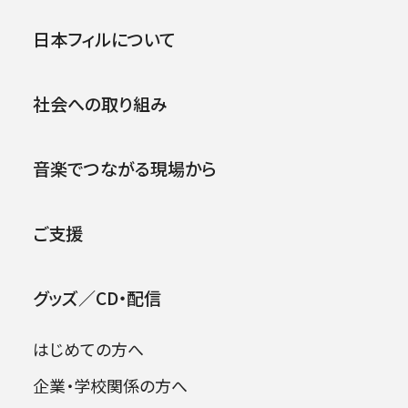
第88回東京定期演奏会
公演
イベント
日本フィルについて
1964年09月08日 (火)
社会への取り組み
2026年08月06日
音楽でつながる現場から
ご支援
グッズ／CD・配信
はじめての方へ
企業・学校関係の方へ
出演者
日本フィル東北の夢プロジェクト