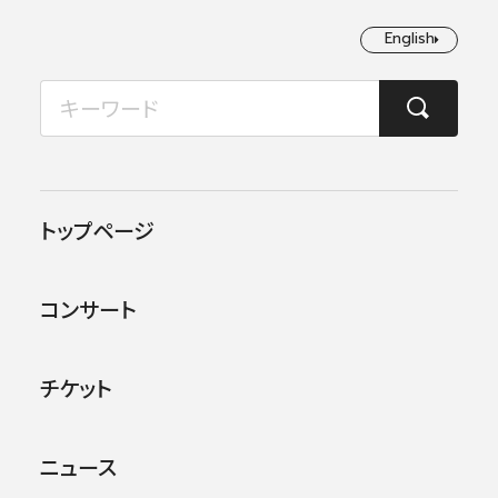
English
English
2026年08月
TOP
コンサート情報
第88回東京定期演奏会
月
火
水
木
金
土
日
1
2
この公演は終了しました。
トップページ
3
4
5
6
7
8
9
他のコンサー
トを探す
コンサート
10
11
12
13
14
15
16
17
18
19
20
21
22
23
チケット
24
25
26
27
28
29
30
ニュース
31