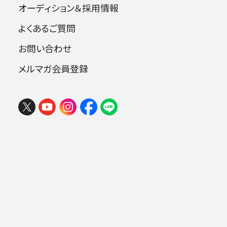
オーディション＆採用情報
2026 楽しいオーケストラin岩手
よくあるご質問
2026年08月06日 (木) 15:30
指揮：小澤征爾
盛岡市民文化ホール 大ホール （マリオス）
お問い合わせ
ヴァイオリン：石井志都子
チケ
メルマガ会員登録
ット
購入
.
曲目
ベルリオーズ：序曲《ローマの謝肉祭》 op.
9
ショーソン：詩曲 op.25
サン＝サーンス：序奏とロンド・カプリチオ