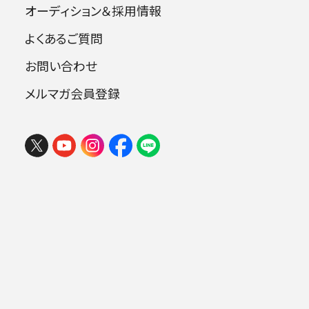
オーディション＆採用情報
よくあるご質問
指揮：エドゥアルド・ファン・ルモーテル
お問い合わせ
メルマガ会員登録
フェスタ サマーミューザ KAWASAKI
曲目
2026 ウィーンの伝統と王道ブラーム
ス
2026年08月09日 (日) 15:00
ベートーヴェン：交響曲第5番 ハ短調 op.
ミューザ川崎シンフォニーホール
67 《運命》
ストラヴィンスキー：バレエ音楽《ペトルー
シュカ》 （1911年版）
.