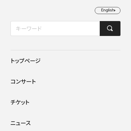
English
English
2026年08月
TOP
コンサート情報
第43回東京定期演奏会
月
火
水
木
金
土
日
1
2
この公演は終了しました。
トップページ
3
4
5
6
7
8
9
他のコンサー
トを探す
コンサート
10
11
12
13
14
15
16
17
18
19
20
21
22
23
チケット
24
25
26
27
28
29
30
ニュース
31