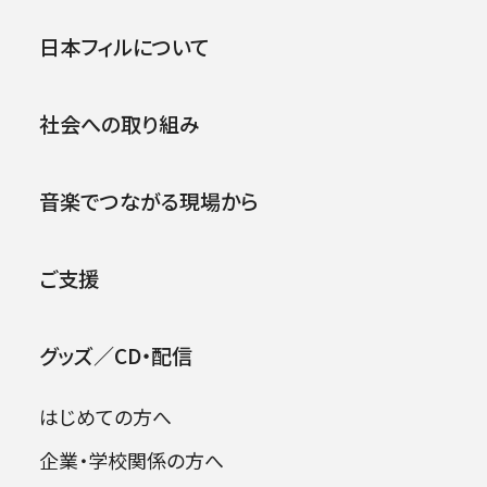
第43回東京定期演奏会
公演
イベント
日本フィルについて
1962年04月27日 (金)
社会への取り組み
2026年08月09日
音楽でつながる現場から
ご支援
グッズ／CD・配信
はじめての方へ
企業・学校関係の方へ
出演者