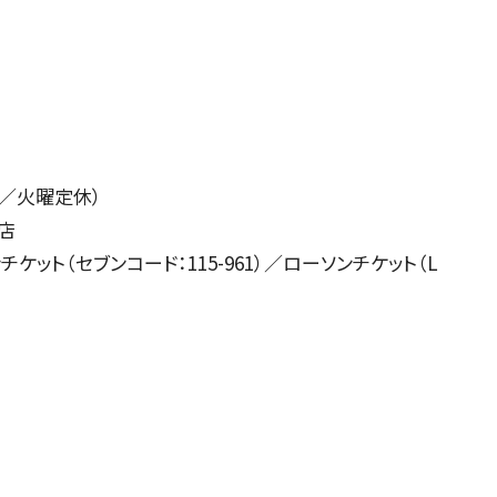
ITIATIVES
0 ／火曜定休）
店
ット（セブンコード：115-961）／ローソンチケット（L