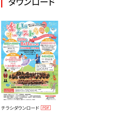
ダウンロード
いホール
ングシート対象（25歳以下）
小林研一郎［桂冠名誉指揮者］
杉並公会堂
ソニックシティ
サポーターズクラブ特典対象
アレクサンドル・ラザレフ［桂冠指揮
相模女子大学グリーンホール
パトロネ
を過ぎた場合、リストから削除されます。
10月
期演奏会
2026年11月
さいたま定期演奏会
2026年12月
相模原定期演奏会
2027年01月
2027年02月
府中どりーむコン
2027年0
芸術顧問）］
その他
情報の上限は10件です。
カーチュン・ウォン
子どもOK
マーラー
プロフィール
ットの販売状況は日々変化しているため、お早めのご購入をお願
創立指揮者 渡邉曉雄
指揮者
楽団員・活動
組織概要・沿革
アーカイブス
日本フィル・シリーズ
オーディション＆採用情報
チラシダウンロード