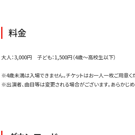
チケット情報
メディア
料金
出演者
公演情報
大人：3,000円 子ども：1,500円（4歳～高校生以下）
音楽の森
※4歳未満は入場できません。チケットはお一人一枚ご用意く
※出演者、曲目等は変更される場合がございます。あらかじめ
ABOUT US
画面や詳細画面で「☆お気に入り」を押した公演情報のリストで
日本フィルについて一覧
ャッシュを使用しているためキャッシュ設定をご確認のうえご利
名曲コンサート
芸劇シリーズ
コバケン・ワールド
特別演奏会＆その