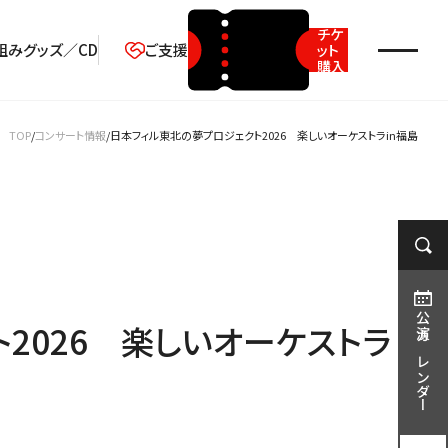
チケ
組み
グッズ／CD
ご支援
ット
購入
2026年08月
TOP
コンサート情報
日本フィル東北の夢プロジェクト2026 楽しいオーケストラin福島
月
火
水
木
金
土
日
1
2
3
4
5
6
7
8
9
10
11
12
13
14
15
16
17
18
19
20
21
22
23
公演カレンダー
2026 楽しいオーケストラ
24
25
26
27
28
29
30
31