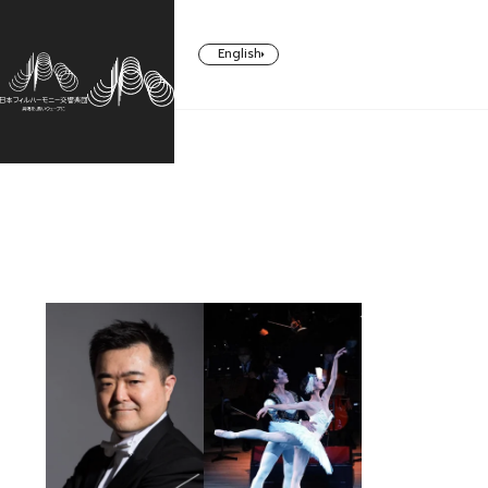
English
CONCERT
TICKETS/
ABOUT US
SUPPORT
SUBSCRIBERS
コンサート一覧
日本フィルについて一覧
ご支援一覧
チケット／定期会員