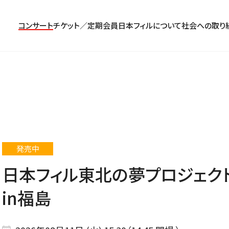
コンサート
チケット／定期会員
日本フィルについて
社会への取り
コンサート一覧
チケットのお申し込み
プロフィール
パトロネージュ［個人会員]
TOP
公演特集
組織概要・沿革
特別会員［法人会員］
東京定期演奏会
定期会員券
創立指揮者 渡邉曉雄
日本フィルハーモニー協会/合唱団
お気に入り公演一覧
アーカイブス
遺贈
横浜定期演奏会
お得なセット券
指揮者
サポーターズクラブ
日本フィル・シリーズ
発売中
トップページ
楽団員・活動
寄付（オンライン／銀行振込）
オーディション＆採用情報
日本フィル東北の夢プロジェクト
in福島