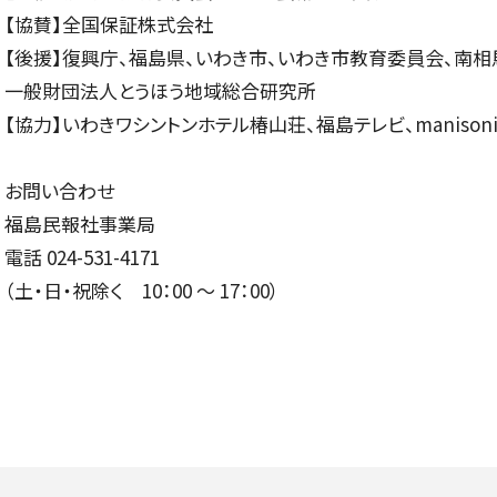
BLOG
【協賛】全国保証株式会社
【後援】復興庁、福島県、いわき市、いわき市教育委員会、南
音楽でつながる現場から
一般財団法人とうほう地域総合研究所
【協力】いわきワシントンホテル椿山荘、福島テレビ、manisoni
お問い合わせ
福島民報社事業局
電話 024-531-4171
（土・日・祝除く 10：00 ～ 17：00）
GOODS/C
グッズ／CD・配信