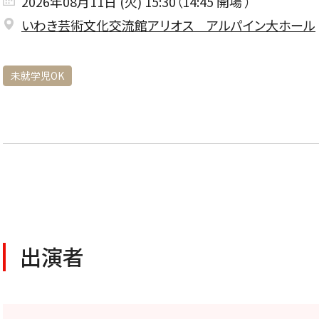
2026年08月11日 (火)
15:30（14:45
開場 ）
いわき芸術文化交流館アリオス アルパイン大ホール
未就学児OK
CONCERT
コンサート一覧
出演者
東京定期演奏会
横浜定期演奏会