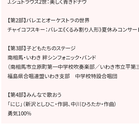
J.シュトラウス2世：美しく青きドナウ
定期会員券
【第2部】バレエとオーケストラの世界
お得なセット券
チャイコフスキー：バレエ《くるみ割り人形》夏休みコンサート
【第3部】子どもたちのステージ
南相馬・いわき 絆シンフォニック・バンド
NEWS
（南相馬市立原町第一中学校吹奏楽部／いわき市立平第
福島県合唱連盟いわき支部 中学校特設合唱団
ニュース一覧
【第4部】みんなで歌おう
「にじ」（新沢としひこ・作詞、中川ひろたか・作曲）
勇気100％
お知らせ