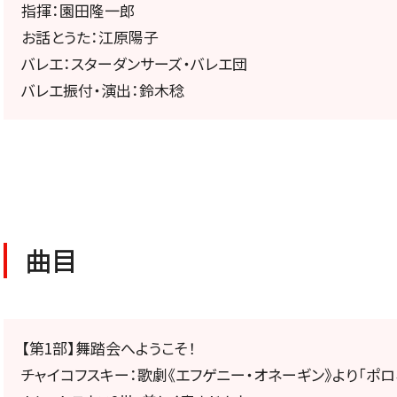
公演特集
指揮：園田隆一郎
お話とうた：江原陽子
お気に入り公演一覧
バレエ：スターダンサーズ・バレエ団
バレエ振付・演出：鈴木稔
TICKETS/
チケット／定期会員
曲目
【第1部】舞踏会へようこそ！
チケットのお申し込み
チャイコフスキー：歌劇《エフゲニー・オネーギン》より「ポロ