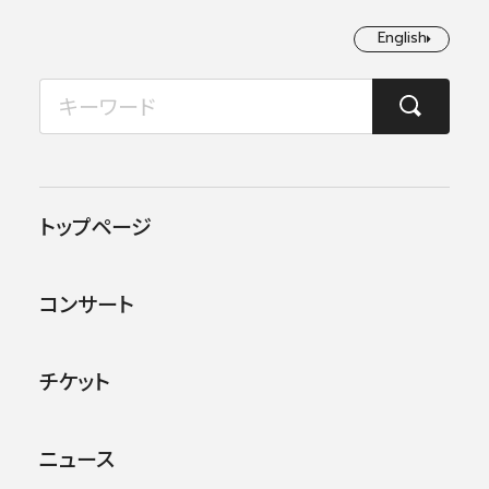
English
English
2026年08月
TOP
コンサート情報
日本フィル&サントリーホール にじクラ～トークと笑顔と、音
月
火
水
木
金
土
日
1
2
この公演は終了しました。
トップページ
3
4
5
6
7
8
9
他のコンサー
トを探す
コンサート
10
11
12
13
14
15
16
17
18
19
20
21
22
23
チケット
24
25
26
27
28
29
30
ニュース
31