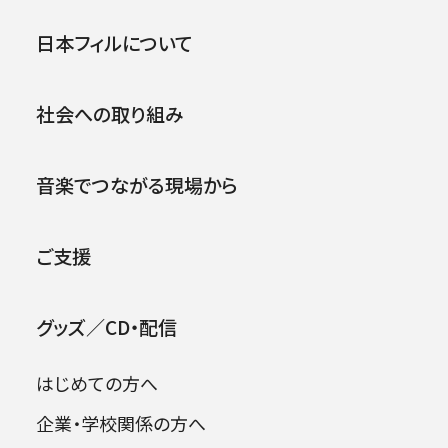
日本フィル&サントリーホー
公演
イベント
日本フィルについて
ル にじクラ～トークと笑顔
.
と、音楽と 第2回
社会への取り組み
2023年09月26日 (火)
音楽でつながる現場から
ご支援
グッズ／CD・配信
はじめての方へ
企業・学校関係の方へ