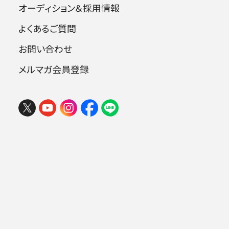
オーディション＆採用情報
よくあるご質問
出演者
お問い合わせ
メルマガ会員登録
指揮：広上淳一
ヴァイオリン：成田達輝
ピアノ：萩原麻未
ナビゲーター：高橋克典
曲目