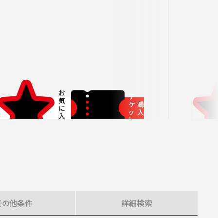
ITIATIVES
チ
ケ
購
ッ
入
ト
その他
条件
詳細
検索