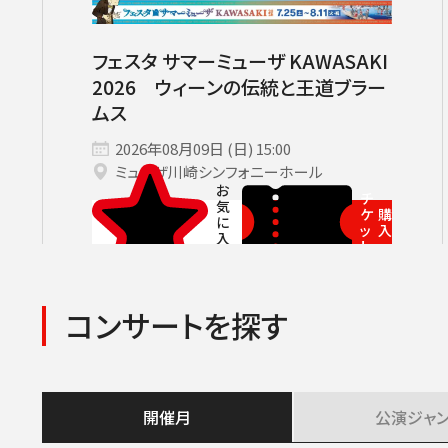
フェスタ サマーミューザ KAWASAKI
2026 ウィーンの伝統と王道ブラー
ムス
2026年08月09日 (日) 15:00
ミューザ川崎シンフォニーホール
チ
ケ
購
ッ
入
ト
コンサートを探す
開催月
公演
ジャ