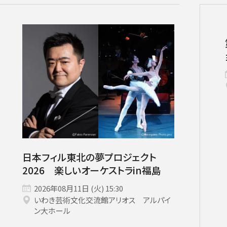
いホール
ングシート対象（25歳以下）
小林研一郎［桂冠名誉指揮者］
杉並公会堂
ソニックシティ
サポーターズクラブ特典対象
アレクサンドル・ラザレフ［桂冠指揮
相模女子大学グリーンホール
パトロネ
を過ぎた場合、リストから削除されます。
10月
期演奏会
2026年11月
さいたま定期演奏会
2026年12月
相模原定期演奏会
2027年01月
2027年02月
府中どりーむコン
2027年0
芸術顧問）］
その他
情報の上限は10件です。
カーチュン・ウォン
子どもOK
マーラー
プロフィール
ットの販売状況は日々変化しているため、お早めのご購入をお願
創立指揮者 渡邉曉雄
指揮者
楽団員・活動
組織概要・沿革
アーカイブス
日本フィル東北の夢プロジェクト
日本フィル・シリーズ
2026 楽しいオーケストラin福島
オーディション＆採用情報
2026年08月11日 (火) 15:30
いわき芸術文化交流館アリオス アルパイ
ン大ホール