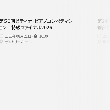
者兼芸術顧問］
ージュ特典対象
府中の森芸術劇場
未就学児OK
東京芸術劇場
サート
3月
にじクラ
室内楽
第５０回ピティナ・ピアノコンペティシ
第24
いします。
ョン 特級ファイナル2026
管部
2026年08月21日 (金) 16:30
202
サントリーホール
東