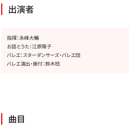
公演特集
出演者
お気に入り公演一覧
指揮：永峰大輔
お話とうた：江原陽子
TICKETS/
バレエ：スターダンサーズ・バレエ団
バレエ演出・振付：鈴木稔
チケット／定期会員
曲目
チケットのお申し込み