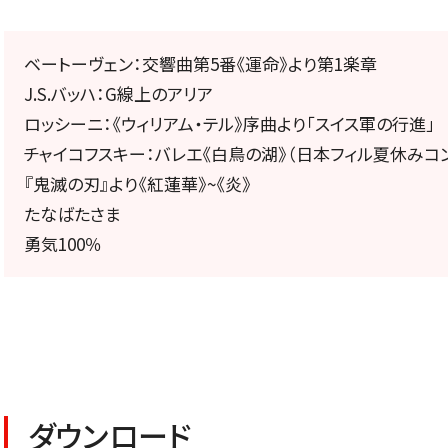
定期会員券
ベートーヴェン：交響曲第5番《運命》より第1楽章
お得なセット券
J.S.バッハ：G線上のアリア
ロッシーニ：《ウィリアム・テル》序曲より「スイス軍の行進」
チャイコフスキー：バレエ《白鳥の湖》（日本フィル夏休みコン
『鬼滅の刃』より《紅蓮華》~《炎》
NEWS
たなばたさま
勇気100％
ニュース一覧
ダウンロード
お知らせ