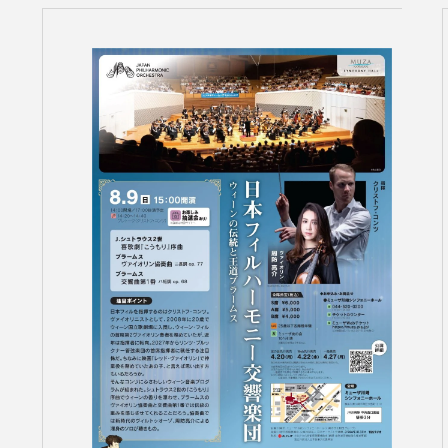
サントリーホール
カーチュン・ウォン［首席指揮者］
グランドシート対象（70歳以上）
横浜みなとみら
ヤ
コンサートの開催日時
2026年08月
九州公演
第九特別演奏会
2026年09月
2026年
杉並定
その他会場
広上淳一［フレンド・オブ・JPO（
託児サービスあり
ライブ配信
登録できるコンサート
その他イベント・公演
第九
小林研一郎
チケ