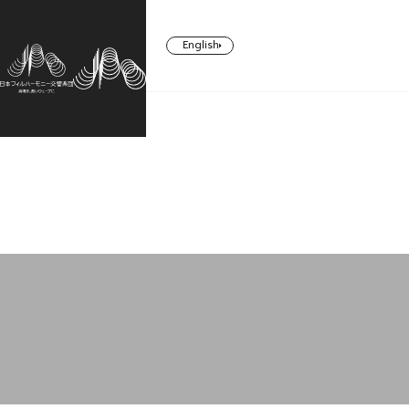
English
CONCERT
TICKETS/
ABOUT US
SUPPORT
SUBSCRIBERS
コンサート一覧
日本フィルについて一覧
ご支援一覧
チケット／定期会員