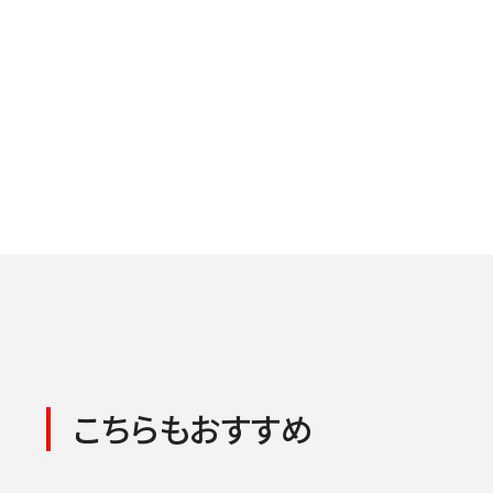
こちらもおすすめ
コンサートの検索結果
本機能はブラウザのキ
東京定期演奏会
横浜定期演奏会