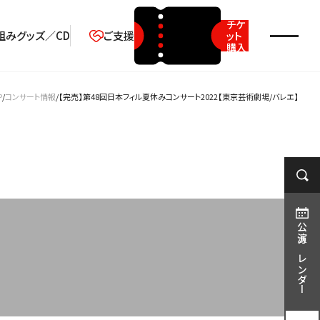
チケ
組み
グッズ／CD
ご支援
ット
購入
2026年08月
P
コンサート情報
【完売】第48回日本フィル夏休みコンサート2022【東京芸術劇場/バレエ】
月
火
水
木
金
土
日
1
2
3
4
5
6
7
8
9
10
11
12
13
14
15
16
17
18
19
20
21
22
23
公演カレンダー
24
25
26
27
28
29
30
31