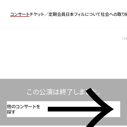
コンサート
チケット／定期会員
日本フィルについて
社会への取り
TO
コンサート一覧
チケットのお申し込み
プロフィール
パトロネージュ［個人会員]
TOP
公演特集
組織概要・沿革
特別会員［法人会員］
東京定期演奏会
定期会員券
創立指揮者 渡邉曉雄
日本フィルハーモニー協会/合唱団
お気に入り公演一覧
アーカイブス
遺贈
横浜定期演奏会
お得なセット券
指揮者
サポーターズクラブ
日本フィル・シリーズ
トップページ
楽団員・活動
寄付（オンライン／銀行振込）
オーディション＆採用情報
この公演は終了しました。
他のコンサートを
探す