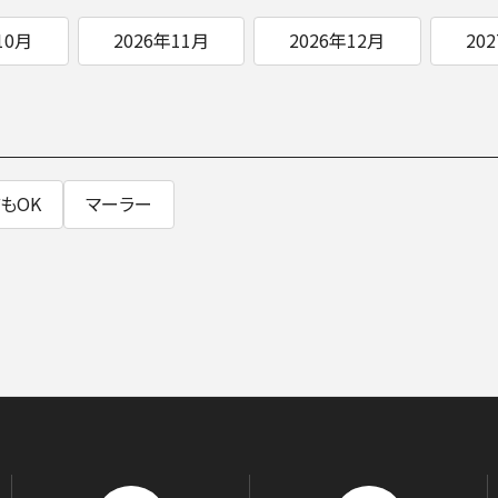
BLOG
10月
2026年11月
2026年12月
20
音楽でつながる現場から
もOK
マーラー
GOODS/C
グッズ／CD・配信