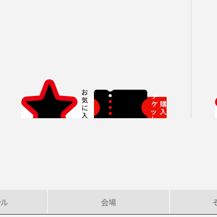
SOCIAL IN
社会への取り組み
チ
ケ
購
ッ
入
ト
ンル
会場