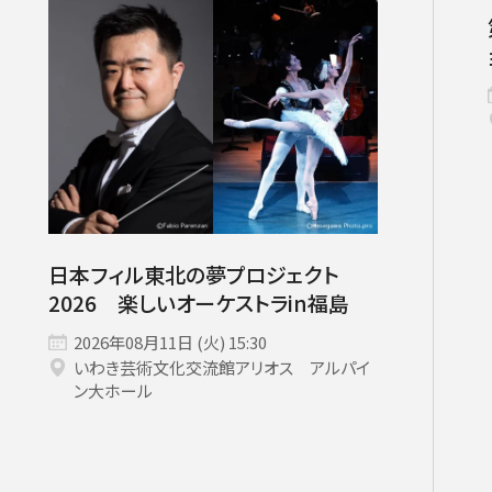
いホール
ングシート対象（25歳以下）
小林研一郎［桂冠名誉指揮者］
杉並公会堂
ソニックシティ
サポーターズクラブ特典対象
アレクサンドル・ラザレフ［桂冠指揮
相模女子大学グリーンホール
パトロネ
を過ぎた場合、リストから削除されます。
10月
期演奏会
2026年11月
さいたま定期演奏会
2026年12月
相模原定期演奏会
2027年01月
2027年02月
府中どりーむコン
2027年0
芸術顧問）］
その他
情報の上限は10件です。
カーチュン・ウォン
子どもOK
マーラー
プロフィール
ットの販売状況は日々変化しているため、お早めのご購入をお願
創立指揮者 渡邉曉雄
指揮者
楽団員・活動
日本フィル東北の夢プロジェクト
組織概要・沿革
2026 楽しいオーケストラin福島
アーカイブス
2026年08月11日 (火) 15:30
日本フィル・シリーズ
いわき芸術文化交流館アリオス アルパイ
ン大ホール
オーディション＆採用情報