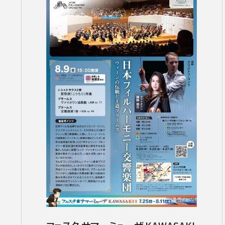
サントリーホール
カーチュン・ウォン［首席指揮者］
グランドシート対象（70歳以上）
横浜みなとみら
ヤ
コンサートの開催日時
2026年08月
九州公演
第九特別演奏会
2026年09月
2026年
杉並定
その他会場
広上淳一［フレンド・オブ・JPO（
託児サービスあり
ライブ配信
登録できるコンサート
その他イベント・公演
第九
小林研一郎
チケ