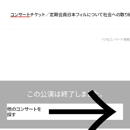
コンサート
チケット／定期会員
日本フィルについて
社会への取り
TOP
コンサート情報
コンサート一覧
チケットのお申し込み
プロフィール
パトロネージュ［個人会員]
TOP
公演特集
組織概要・沿革
特別会員［法人会員］
東京定期演奏会
定期会員券
創立指揮者 渡邉曉雄
日本フィルハーモニー協会/合唱団
お気に入り公演一覧
アーカイブス
遺贈
横浜定期演奏会
お得なセット券
指揮者
サポーターズクラブ
日本フィル・シリーズ
トップページ
楽団員・活動
寄付（オンライン／銀行振込）
オーディション＆採用情報
この公演は終了しました。
他のコンサートを
探す