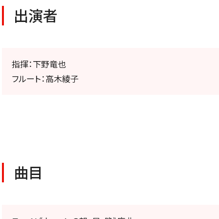
公演特集
出演者
お気に入り公演一覧
指揮：下野竜也
フルート：高木綾子
TICKETS/
チケット／定期会員
曲目
チケットのお申し込み