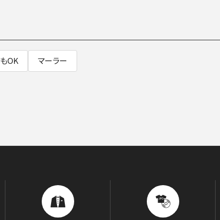
BLOG
音楽でつながる現場から
もOK
マーラー
GOODS/C
グッズ／CD・配信