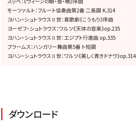
スッペ：《ウィーンの朝・昼・晩》序曲
定期会員券
モーツァルト：フルート協奏曲第2番 二長調 K.314
ヨハン・シュトラウスⅡ世：喜歌劇《こうもり》序曲
お得なセット券
ヨーゼフ・シュトラウス：ワルツ《天体の音楽》op.235
ヨハン・シュトラウスⅡ世：エジプト行進曲 op.335
ブラームス：ハンガリー舞曲第5番 ト短調
ヨハン・シュトラウスⅡ世：ワルツ《美しく青きドナウ》op.314
NEWS
ニュース一覧
ダウンロード
お知らせ