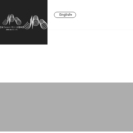
English
CONCERT
TICKETS/
ABOUT US
SUPPORT
SUBSCRIBERS
コンサート一覧
日本フィルについて一覧
ご支援一覧
チケット／定期会員