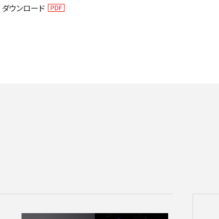
ダウンロード
チケット情報
メディア
出演者
公演情報
音楽の森
ABOUT US
画面や詳細画面で「☆お気に入り」を押した公演情報のリストで
日本フィルについて一覧
ャッシュを使用しているためキャッシュ設定をご確認のうえご利
名曲コンサート
芸劇シリーズ
コバケン・ワールド
特別演奏会＆その