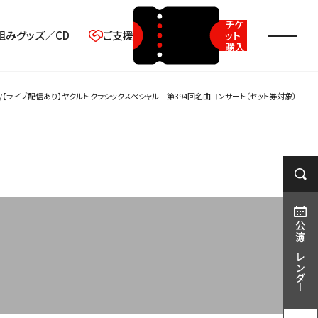
チケ
組み
グッズ／CD
ご支援
ット
購入
2026年08月
【ライブ配信あり】ヤクルト クラシックスペシャル 第394回名曲コンサート（セット券対象）
月
火
水
木
金
土
日
1
2
3
4
5
6
7
8
9
10
11
12
13
14
15
16
17
18
19
20
21
22
23
公演カレンダー
24
25
26
27
28
29
30
31