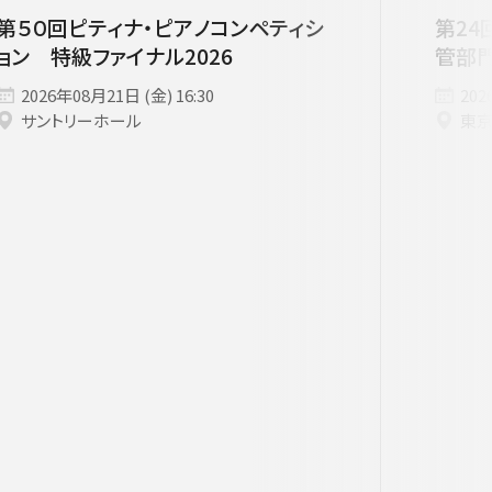
者兼芸術顧問］
ージュ特典対象
府中の森芸術劇場
未就学児OK
東京芸術劇場
サート
3月
にじクラ
室内楽
第５０回ピティナ・ピアノコンペティシ
第24
ョン 特級ファイナル2026
管部
2026年08月21日 (金) 16:30
202
いします。
サントリーホール
東