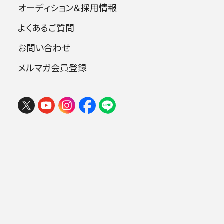
オーディション＆採用情報
よくあるご質問
出演者
お問い合わせ
メルマガ会員登録
指揮：角田鋼亮
ソプラノ：澤江衣里 アルト ：金子美香
テノール：村上公太 バリトン：青山 貴
合唱：東京音楽大学
オルガン：花澤絢子
※出演者が変更になりました。