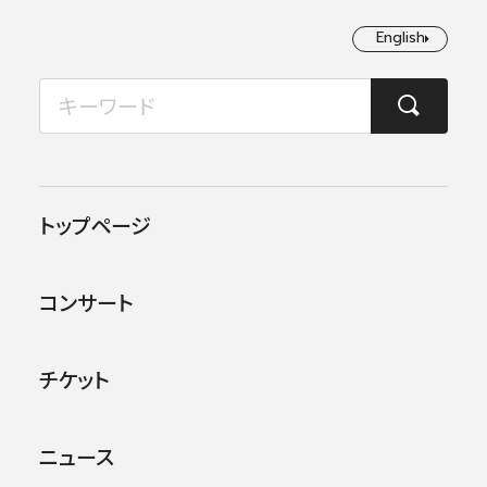
English
English
2026年08月
TOP
コンサート情報
第373回横浜定期演奏会＜秋季＞（ミューザ川崎シンフォニー
月
火
水
木
金
土
日
1
2
この公演は終了しました。
トップページ
3
4
5
6
7
8
9
他のコンサー
トを探す
コンサート
10
11
12
13
14
15
16
17
18
19
20
21
22
23
チケット
24
25
26
27
28
29
30
ニュース
31