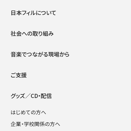
第373回横浜定期演奏会＜秋
公演
イベント
日本フィルについて
季＞（ミューザ川崎シンフォニ
.
ーホール）
社会への取り組み
2021年12月15日 (水)
音楽でつながる現場から
ご支援
グッズ／CD・配信
はじめての方へ
企業・学校関係の方へ