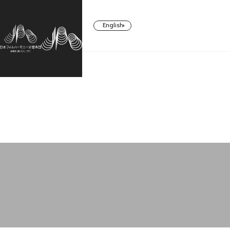
English
CONCERT
TICKETS/
ABOUT US
SUPPORT
SUBSCRIBERS
コンサート一覧
日本フィルについて一覧
ご支援一覧
チケット／定期会員