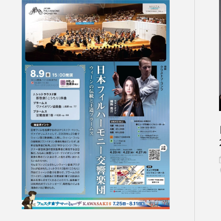
いホール
ングシート対象（25歳以下）
小林研一郎［桂冠名誉指揮者］
杉並公会堂
ソニックシティ
サポーターズクラブ特典対象
アレクサンドル・ラザレフ［桂冠指揮
相模女子大学グリーンホール
パトロネ
を過ぎた場合、リストから削除されます。
10月
期演奏会
2026年11月
さいたま定期演奏会
2026年12月
相模原定期演奏会
2027年01月
2027年02月
府中どりーむコン
2027年0
芸術顧問）］
その他
情報の上限は10件です。
カーチュン・ウォン
子どもOK
マーラー
プロフィール
ットの販売状況は日々変化しているため、お早めのご購入をお願
創立指揮者 渡邉曉雄
指揮者
楽団員・活動
組織概要・沿革
アーカイブス
日本フィル・シリーズ
オーディション＆採用情報