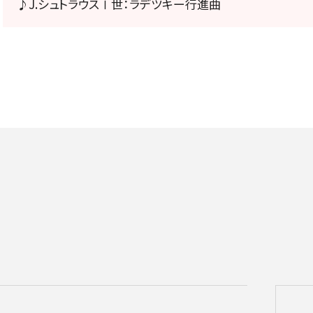
♪J.シュトラウスⅠ世：ラデツキー行進曲
チケット情報
メディア
出演者
公演情報
音楽の森
ABOUT US
画面や詳細画面で「☆お気に入り」を押した公演情報のリストで
日本フィルについて一覧
ャッシュを使用しているためキャッシュ設定をご確認のうえご利
名曲コンサート
芸劇シリーズ
コバケン・ワールド
特別演奏会＆その