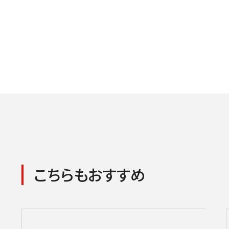
こちらもおすすめ
コンサートの検索結果
本機能はブラウザのキ
東京定期演奏会
横浜定期演奏会