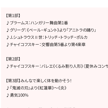
定期会員券
【第1部】
お得なセット券
♪ブラームス：ハンガリー舞曲第1番
♪グリーグ：《ペール・ギュント》より「アニトラの踊り」
♪J.シュトラウスⅡ世：トリッチ・トラッチ・ポルカ
♪チャイコフスキー：交響曲第5番より第4楽章
NEWS
【第2部】
♪チャイコフスキー：バレエ《くるみ割り人形》（夏休みコンサー
ニュース一覧
【第3部】みんなで楽しく体を動かそう！
♪『鬼滅の刃』より《紅蓮華》～《炎》
♪勇気100％
お知らせ