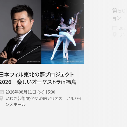
者兼芸術顧問］
ージュ特典対象
府中の森芸術劇場
未就学児OK
東京芸術劇場
サート
3月
にじクラ
室内楽
第５０
ョン 
202
いします。
サン
日本フィル東北の夢プロジェクト
2026 楽しいオーケストラin福島
2026年08月11日 (火) 15:30
いわき芸術文化交流館アリオス アルパイ
ン大ホール