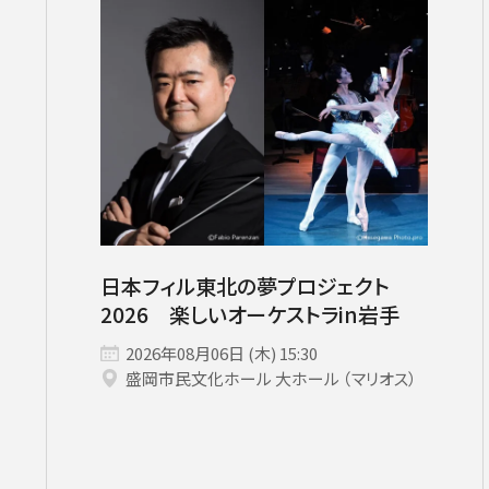
サントリーホール
カーチュン・ウォン［首席指揮者］
グランドシート対象（70歳以上）
横浜みなとみら
ヤ
コンサートの開催日時
2026年08月
九州公演
第九特別演奏会
2026年09月
2026年
杉並定
その他会場
広上淳一［フレンド・オブ・JPO（
託児サービスあり
ライブ配信
登録できるコンサート
その他イベント・公演
第九
小林研一郎
チケ
日本フィル東北の夢プロジェクト
2026 楽しいオーケストラin岩手
2026年08月06日 (木) 15:30
盛岡市民文化ホール 大ホール （マリオス）