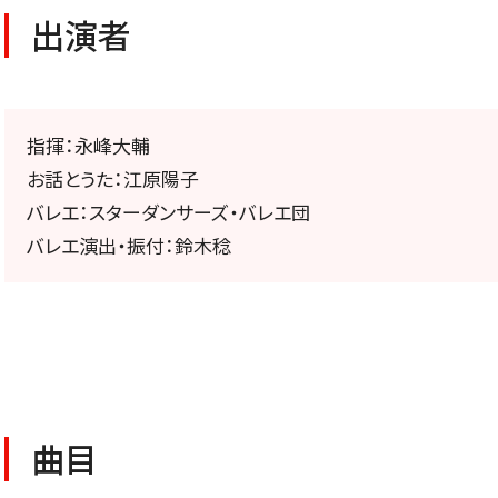
公演特集
出演者
お気に入り公演一覧
指揮：永峰大輔
お話とうた：江原陽子
TICKETS/
バレエ：スターダンサーズ・バレエ団
バレエ演出・振付：鈴木稔
チケット／定期会員
曲目
チケットのお申し込み