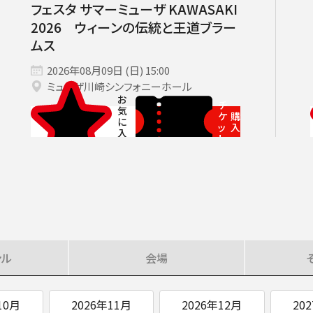
フェスタ サマーミューザ KAWASAKI
SOCIAL IN
2026 ウィーンの伝統と王道ブラー
ムス
2026年08月09日 (日) 15:00
ミューザ川崎シンフォニーホール
社会への取り組み
チ
ケ
購
ッ
入
ト
ンル
会場
10月
2026年11月
2026年12月
20