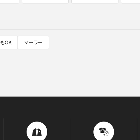
BLOG
音楽でつながる現場から
もOK
マーラー
GOODS/C
グッズ／CD・配信