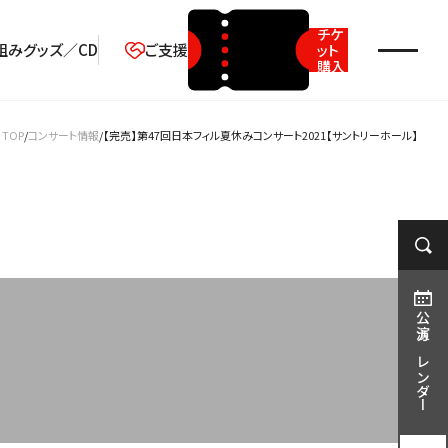
チケ
組み
グッズ／CD
ご支援
ット
購入
2026年08月
TOP
コンサート情報
【完売】第47回日本フィル夏休みコンサート2021【サントリーホール】
月
火
水
木
金
土
日
1
2
3
4
5
6
7
8
9
10
11
12
13
14
15
16
17
18
19
20
21
22
23
公演カレンダー
24
25
26
27
28
29
30
31