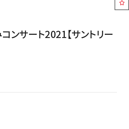
公演
イベント
2026年08月06日
コンサート2021【サントリー
日本フィル東北の夢プロジェクト
2026 楽しいオーケストラin岩手