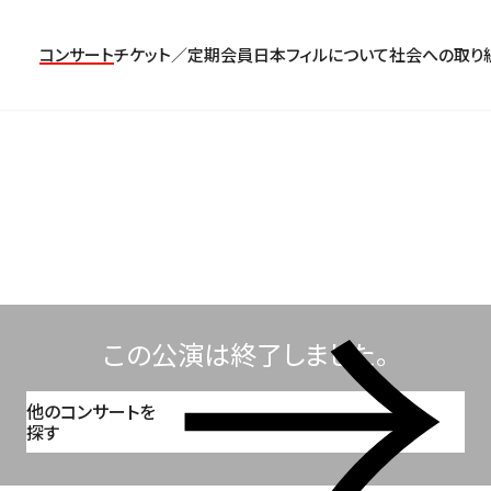
コンサート
チケット／定期会員
日本フィルについて
社会への取り
コンサート一覧
チケットのお申し込み
プロフィール
パトロネージュ［個人会員]
TOP
公演特集
組織概要・沿革
特別会員［法人会員］
東京定期演奏会
定期会員券
創立指揮者 渡邉曉雄
日本フィルハーモニー協会/合唱団
お気に入り公演一覧
アーカイブス
遺贈
横浜定期演奏会
お得なセット券
指揮者
サポーターズクラブ
日本フィル・シリーズ
トップページ
楽団員・活動
寄付（オンライン／銀行振込）
オーディション＆採用情報
この公演は終了しました。
他のコンサートを
探す