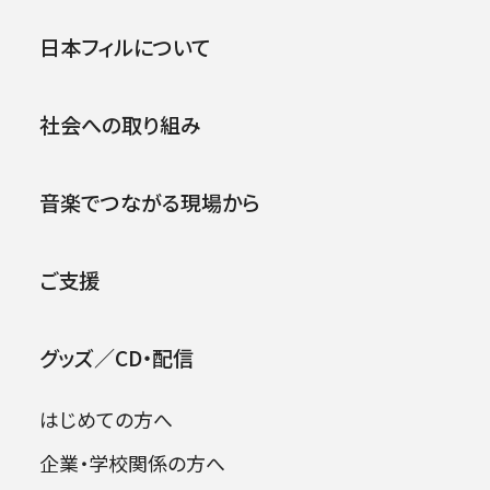
【ライブ配信あり】日本フィル&
公演
イベント
日本フィルについて
サントリーホール とっておき
アフタヌーンVol.15
社会への取り組み
2026年08月09日
2021年02月03日 (水)
音楽でつながる現場から
ご支援
グッズ／CD・配信
はじめての方へ
企業・学校関係の方へ