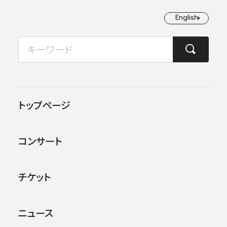
English
English
2026年08月
TOP
コンサート情報
【ライブ配信あり】日本フィル&サントリーホール とっておき アフ
月
火
水
木
金
土
日
1
2
この公演は終了しました。
トップページ
3
4
5
6
7
8
9
他のコンサー
トを探す
コンサート
10
11
12
13
14
15
16
17
18
19
20
21
22
23
チケット
24
25
26
27
28
29
30
ニュース
31