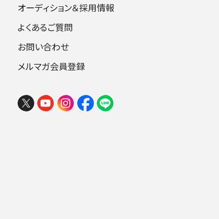
オーディション＆採用情報
よくあるご質問
出演者
お問い合わせ
メルマガ会員登録
指揮：横山奏
フェスタ サマーミューザ KAWASAKI
ピアノ：角野隼斗
2026 ウィーンの伝統と王道ブラーム
ナビゲーター：高橋克典
ス
2026年08月09日 (日) 15:00
ミューザ川崎シンフォニーホール
曲目
.
スメタナ：交響詩《わが祖国》より モルダ