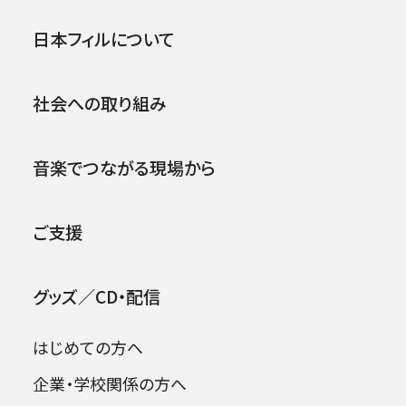
第117回さいたま定期演奏会
公演
イベント
日本フィルについて
.
2020年01月10日 (金)
社会への取り組み
音楽でつながる現場から
ご支援
グッズ／CD・配信
はじめての方へ
企業・学校関係の方へ
出演者