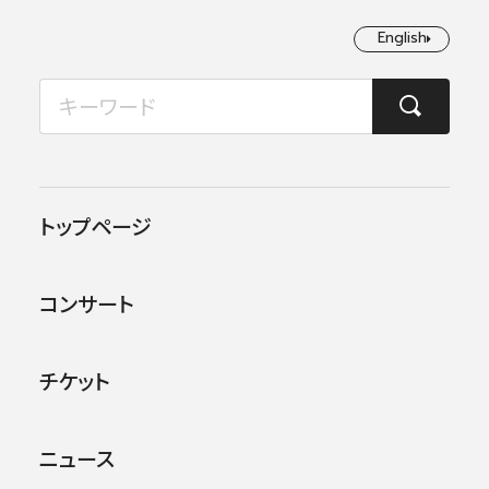
English
English
2026年08月
TOP
コンサート情報
第117回さいたま定期演奏会
月
火
水
木
金
土
日
1
2
この公演は終了しました。
トップページ
3
4
5
6
7
8
9
他のコンサー
トを探す
コンサート
10
11
12
13
14
15
16
17
18
19
20
21
22
23
チケット
24
25
26
27
28
29
30
ニュース
31