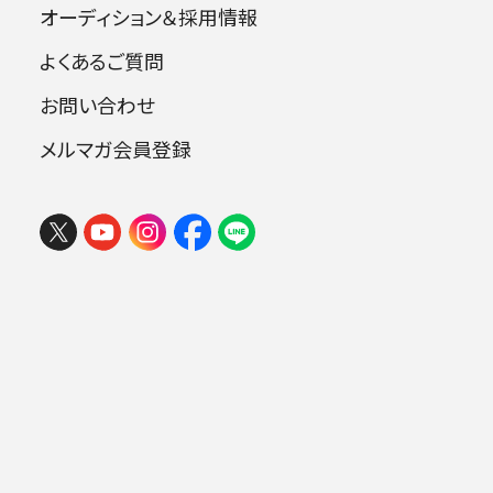
オーディション＆採用情報
よくあるご質問
指揮：佐渡裕
お問い合わせ
ヴァイオリン：山根一仁
メルマガ会員登録
曲目
ブラームス：ヴァイオリン協奏曲 ニ長調 o
p.77
シベリウス：交響曲第2番 ニ長調 op.43