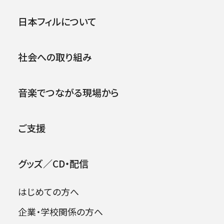
第6回ヨーロッパ公演 レーゲ
公演
イベント
日本フィルについて
ンスブルク
.
社会への取り組み
2019年04月07日 (日)
音楽でつながる現場から
ご支援
グッズ／CD・配信
はじめての方へ
企業・学校関係の方へ