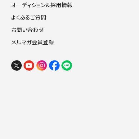
オーディション＆採用情報
出演者
よくあるご質問
お問い合わせ
指揮：ピエタリ・インキネン［首席指揮者］
メルマガ会員登録
ピアノ：ジョナサン・ビス
曲目
ラウタヴァーラ：In the Beginning
ベートーヴェン：ピアノ協奏曲第3番
チャイコフスキー：交響曲第4番