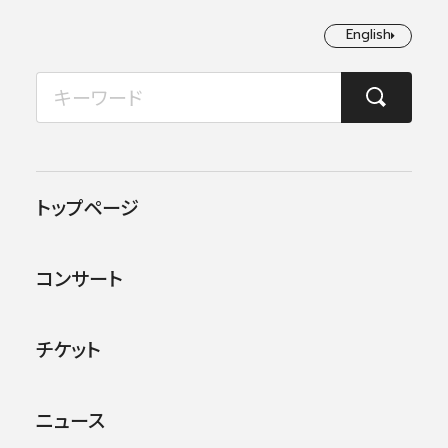
English
English
2026年08月
TOP
コンサート情報
第6回ヨーロッパ公演 レーゲンスブルク
月
火
水
木
金
土
日
1
2
この公演は終了しました。
トップページ
3
4
5
6
7
8
9
他のコンサー
トを探す
コンサート
10
11
12
13
14
15
16
17
18
19
20
21
22
23
チケット
24
25
26
27
28
29
30
ニュース
31