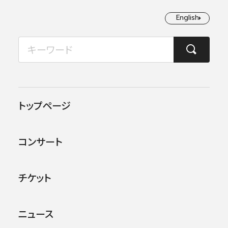
English
English
2026年08月
TOP
コンサート情報
第九特別演奏会2018
月
火
水
木
金
土
日
1
2
この公演は終了しました。
トップページ
3
4
5
6
7
8
9
他のコンサー
トを探す
コンサート
10
11
12
13
14
15
16
17
18
19
20
21
22
23
チケット
24
25
26
27
28
29
30
ニュース
31