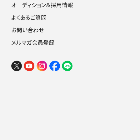
オーディション＆採用情報
よくあるご質問
指揮：小林研一郎［桂冠名誉指揮者］
お問い合わせ
オルガン：石丸由佳
ソプラノ：安藤赴美子 アルト：山下牧
メルマガ会員登録
子
フェスタ サマーミューザ KAWASAKI
テノール：錦織健 バリトン：青戸知
2026 ウィーンの伝統と王道ブラーム
合唱：東京音楽大学
ス
2026年08月09日 (日) 15:00
ミューザ川崎シンフォニーホール
曲目
.