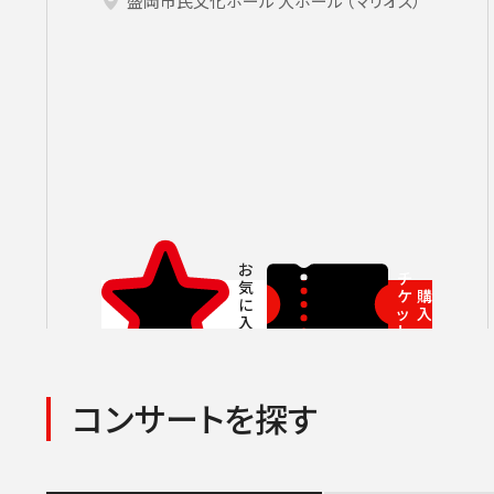
サントリーホール
カーチュン・ウォン［首席指揮者］
グランドシート対象（70歳以上）
横浜みなとみら
ヤ
盛岡市民文化ホール 大ホール （マリオス）
コンサートの開催日時
2026年08月
九州公演
第九特別演奏会
2026年09月
2026年
杉並定
その他会場
広上淳一［フレンド・オブ・JPO（
託児サービスあり
ライブ配信
登録できるコンサート
その他イベント・公演
第九
小林研一郎
チケ
チ
ケ
購
ッ
入
ト
コンサートを探す