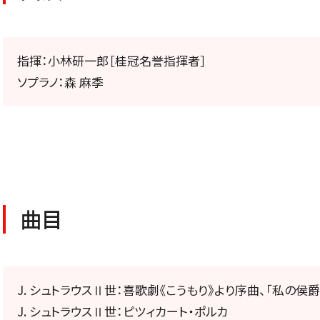
公演特集
お気に入り公演一覧
指揮：小林研一郎［桂冠名誉指揮者］
ソプラノ：森 麻季
TICKETS/
チケット／定期会員
曲目
J. シュトラウスⅡ世：喜歌劇《こうもり》より序曲、「私の侯爵
チケットのお申し込み
J. シュトラウスⅡ世：ピツィカート・ポルカ