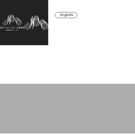
English
CONCERT
TICKETS/
ABOUT US
SUPPORT
SUBSCRIBERS
コンサート一覧
日本フィルについて一覧
ご支援一覧
チケット／定期会員