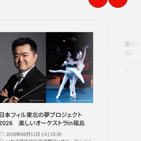
第５０
ョン 
202
サン
日本フィル東北の夢プロジェクト
2026 楽しいオーケストラin福島
す。
用ください。
2026年08月11日 (火) 15:30
他主催公演
夏休みコンサート