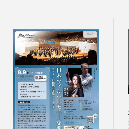
チケット情報
メディア
出演者
公演情報
音楽の森
ABOUT US
画面や詳細画面で「☆お気に入り」を押した公演情報のリストで
日本フィルについて一覧
ャッシュを使用しているためキャッシュ設定をご確認のうえご利
名曲コンサート
芸劇シリーズ
コバケン・ワールド
特別演奏会＆その