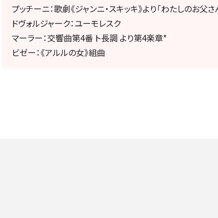
定期会員券
プッチーニ：歌劇《ジャンニ・スキッキ》より「わたしのお父さん
ドヴォルジャーク：ユーモレスク
お得なセット券
マーラー：交響曲第4番 ト長調 より第4楽章*
ビゼー：《アルルの女》組曲
NEWS
ニュース一覧
お知らせ