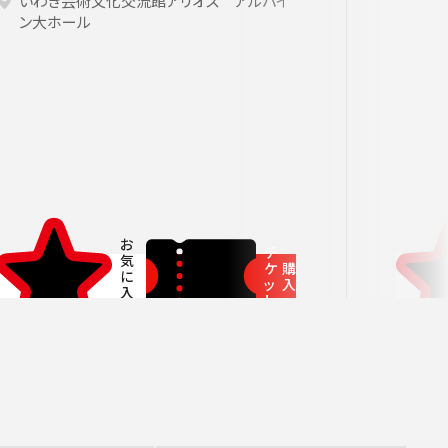
者兼芸術顧問］
ージュ特典対象
府中の森芸術劇場
未就学児OK
東京芸術劇場
いわき芸術文化交流館アリオス アルパイ
サート
3月
にじクラ
室内楽
ン大ホール
いします。
チ
ケ
購
ッ
入
ト