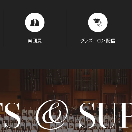
BLOG
音楽でつながる現場から
楽団員
グッズ／CD・配信
&
TS
SU
GOODS/C
グッズ／CD・配信