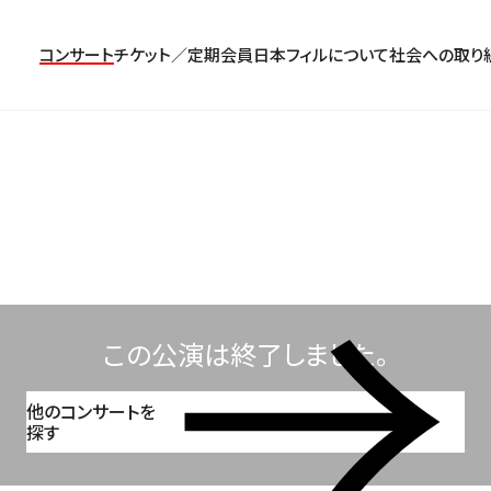
コンサート
チケット／定期会員
日本フィルについて
社会への取り
コンサート一覧
チケットのお申し込み
プロフィール
パトロネージュ［個人会員]
TOP
公演特集
組織概要・沿革
特別会員［法人会員］
東京定期演奏会
定期会員券
創立指揮者 渡邉曉雄
日本フィルハーモニー協会/合唱団
お気に入り公演一覧
アーカイブス
遺贈
横浜定期演奏会
お得なセット券
指揮者
サポーターズクラブ
日本フィル・シリーズ
トップページ
楽団員・活動
寄付（オンライン／銀行振込）
オーディション＆採用情報
この公演は終了しました。
他のコンサートを
探す