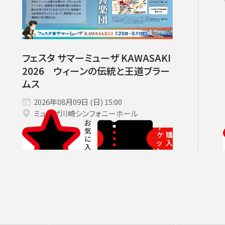
いホール
ングシート対象（25歳以下）
小林研一郎［桂冠名誉指揮者］
杉並公会堂
ソニックシティ
サポーターズクラブ特典対象
アレクサンドル・ラザレフ［桂冠指揮
相模女子大学グリーンホール
パトロネ
を過ぎた場合、リストから削除されます。
10月
期演奏会
2026年11月
さいたま定期演奏会
2026年12月
相模原定期演奏会
2027年01月
2027年02月
府中どりーむコン
2027年0
芸術顧問）］
その他
情報の上限は10件です。
カーチュン・ウォン
子どもOK
マーラー
プロフィール
ットの販売状況は日々変化しているため、お早めのご購入をお願
フェスタ サマーミューザ KAWASAKI
創立指揮者 渡邉曉雄
2026 ウィーンの伝統と王道ブラー
ムス
指揮者
2026年08月09日 (日) 15:00
楽団員・活動
ミューザ川崎シンフォニーホール
組織概要・沿革
チ
ケ
購
ッ
入
アーカイブス
ト
日本フィル・シリーズ
オーディション＆採用情報