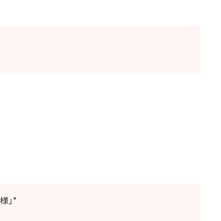
2026年08月06日 (木) 15:30
盛岡市民文化ホール 大ホール （マリオス）
チケ
ット
購入
.
SUBSCRIBERS
様」*