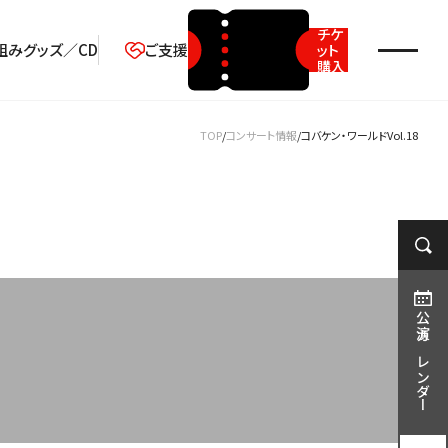
チケ
組み
グッズ／CD
ご支援
ット
購入
2026年08月
TOP
コンサート情報
コバケン・ワールドVol.18
月
火
水
木
金
土
日
1
2
3
4
5
6
7
8
9
10
11
12
13
14
15
16
17
18
19
20
21
22
23
公演カレンダー
24
25
26
27
28
29
30
31