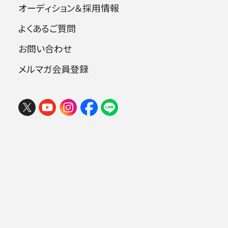
オーディション＆採用情報
出演者
2026 楽しいオーケストラin岩手
よくあるご質問
2026年08月06日 (木) 15:30
盛岡市民文化ホール 大ホール （マリオス）
お問い合わせ
マイケル・スペンサー ほか
チケ
メルマガ会員登録
ット
購入
.
阿部和代（南相馬市原町第一中学校教
諭、吹奏楽部顧問）
ヤマザキミノリ（女子美術大学教授）
宮島達男（アーティスト、特別ゲスト）
太下義之（三菱ＵＦＪリサーチ＆コンサルテ
ィング主席研究員）
マイケル・スペンサー
（日本フィル コミュニケーション・ディ