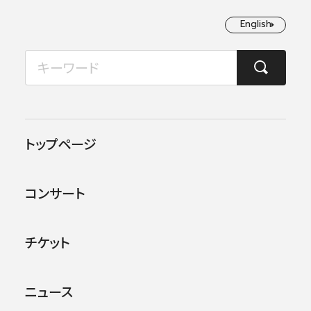
English
English
2026年08月
TOP
コンサート情報
「被災地に音楽を」調査研究報告＆シンポジウム
月
火
水
木
金
土
日
1
2
この公演は終了しました。
トップページ
3
4
5
6
7
8
9
他のコンサー
トを探す
コンサート
10
11
12
13
14
15
16
17
18
19
20
21
22
23
チケット
24
25
26
27
28
29
30
ニュース
31