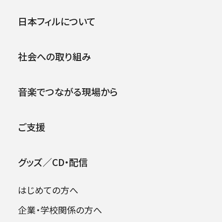
「被災地に音楽を」調査研究報
公演
イベント
日本フィルについて
告＆シンポジウム
社会への取り組み
2018年02月25日 (日)
2026年08月06日
音楽でつながる現場から
ご支援
グッズ／CD・配信
はじめての方へ
企業・学校関係の方へ
日本フィル東北の夢プロジェクト